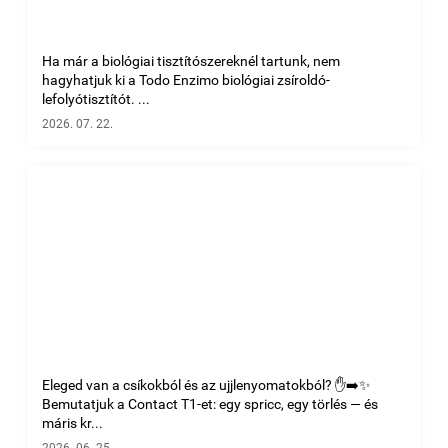
Ha már a biológiai tisztítószereknél tartunk, nem
hagyhatjuk ki a Todo Enzimo biológiai zsíroldó-
lefolyótisztítót. ...
2026. 07. 22.
Eleged van a csíkokból és az ujjlenyomatokból? ✋➡️✨
Bemutatjuk a Contact T1-et: egy spricc, egy törlés — és
máris kr...