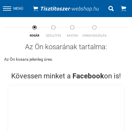


MENÜ




KOSÁR
SZÁLLÍTÁS
ADATOK
VISSZAIGAZOLÁS
Az Ön kosarának tartalma:
Az Ön kosara jelenleg üres.
Kövessen minket a
Facebook
on is!