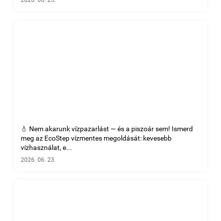
2026. 06. 25.
💧 Nem akarunk vízpazarlást — és a piszoár sem! Ismerd
meg az EcoStep vízmentes megoldását: kevesebb
vízhasználat, e...
2026. 06. 23.