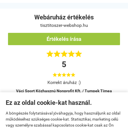
Webáruház értékelés
tisztitoszer-webshop.hu
Értékelés írása





5





Korrekt áruház :)
Váci Sport Közhasznú Nonprofit Kft. / Tumpek Tímea
Vác
Ez az oldal cookie-kat használ.
A böngészés folytatásával jóváhagyja, hogy használjunk az oldal
Kezdőlap
|
Regisztráció
|
Bemutatkozás
|
működéséhez szükséges cookie-kat. Statisztikai, marketing célú
vagy személyre szabással kapcsolatos cookie-kat csak az Ön
Kosár tartalma, megrendelés
|
Elérhetőségek
|
Rendelési feltételek
|