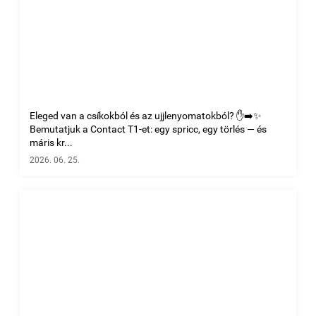
Eleged van a csíkokból és az ujjlenyomatokból? ✋➡️✨
Bemutatjuk a Contact T1-et: egy spricc, egy törlés — és
máris kr...
2026. 06. 25.