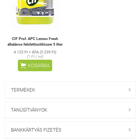
CIF Prof. APC Lemon Fresh
általános felülettisztítószer 5 liter
4 125 Ft + ÁFA (5 239 Ft)
(1 Ft / ml)

KOSÁRBA
TERMÉKEK

TANÚSÍTVÁNYOK

BANKKÁRTYÁS FIZETÉS
