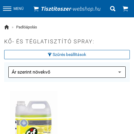


MENÜ

»
Padlóápolás
KŐ- ÉS TÉGLATISZTÍTÓ SPRAY:
Szűrés beállítások
