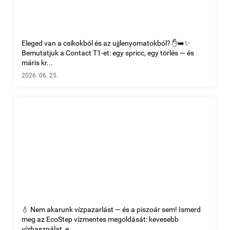
Eleged van a csíkokból és az ujjlenyomatokból? ✋➡️✨
Bemutatjuk a Contact T1-et: egy spricc, egy törlés — és
máris kr...
2026. 06. 25.
💧 Nem akarunk vízpazarlást — és a piszoár sem! Ismerd
meg az EcoStep vízmentes megoldását: kevesebb
vízhasználat, e...