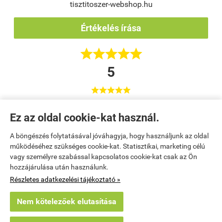
tisztitoszer-webshop.hu
Értékelés írása





5





Korrekt áruház :)
Ez az oldal cookie-kat használ.
Váci Sport Közhasznú Nonprofit Kft. / Tumpek Tímea
Vác
A böngészés folytatásával jóváhagyja, hogy használjunk az oldal
működéséhez szükséges cookie-kat. Statisztikai, marketing célú
vagy személyre szabással kapcsolatos cookie-kat csak az Ön
Kezdőlap
|
Regisztráció
|
Kosár tartalma, megrendelés
|
hozzájárulása után használunk.
Részletes adatkezelési tájékoztató »
Rendelési feltételek
|
Bemutatkozás
|
Elérhetőségek
|
Oldaltérkép
Nem kötelezőek elutasítása
tisztitoszer-webshop.hu -
Poór-Talanít Bt.
-
ÁSZF
-
Adatkezelési tájékoztató
×
Egy látogató Szeged településről