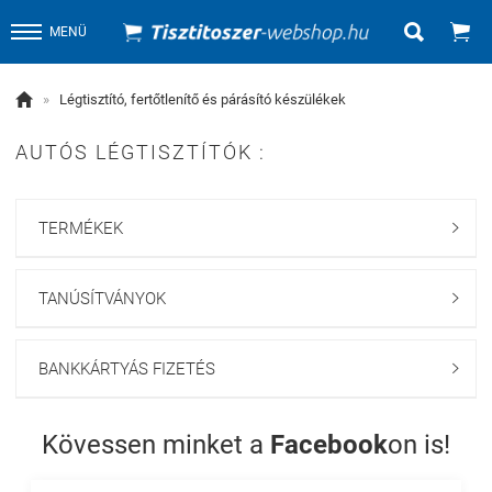


MENÜ

»
Légtisztító, fertőtlenítő és párásító készülékek
AUTÓS LÉGTISZTÍTÓK :
TERMÉKEK

TANÚSÍTVÁNYOK

BANKKÁRTYÁS FIZETÉS

Kövessen minket a
Facebook
on is!