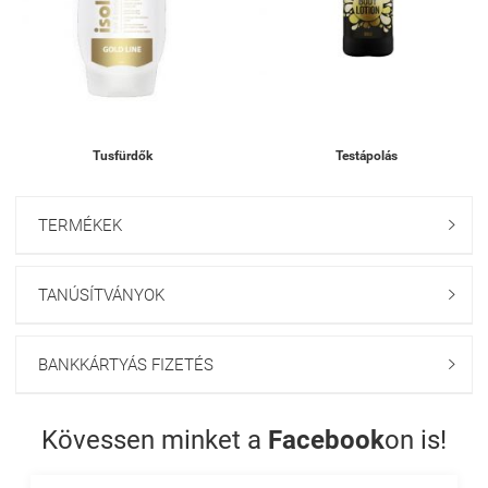
Tusfürdők
Testápolás
TERMÉKEK

TANÚSÍTVÁNYOK

BANKKÁRTYÁS FIZETÉS

Kövessen minket a
Facebook
on is!