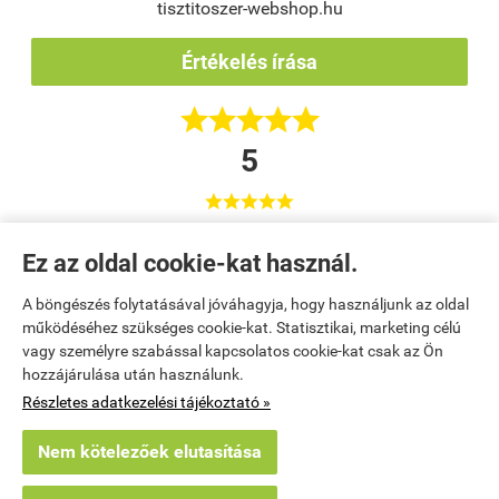
tisztitoszer-webshop.hu
Értékelés írása





5





Korrekt áruház :)
Ez az oldal cookie-kat használ.
Váci Sport Közhasznú Nonprofit Kft. / Tumpek Tímea
Vác
A böngészés folytatásával jóváhagyja, hogy használjunk az oldal
működéséhez szükséges cookie-kat. Statisztikai, marketing célú
vagy személyre szabással kapcsolatos cookie-kat csak az Ön
Kezdőlap
|
Regisztráció
|
Kosár tartalma, megrendelés
|
hozzájárulása után használunk.
Részletes adatkezelési tájékoztató »
Rendelési feltételek
|
Bemutatkozás
|
Elérhetőségek
|
Oldaltérkép
Nem kötelezőek elutasítása
tisztitoszer-webshop.hu -
Poór-Talanít Bt.
-
ÁSZF
-
Adatkezelési tájékoztató
×
Egy látogató Szentes településről