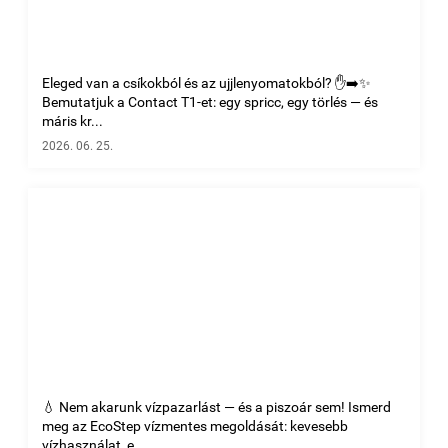
Eleged van a csíkokból és az ujjlenyomatokból? ✋➡️✨
Bemutatjuk a Contact T1-et: egy spricc, egy törlés — és
máris kr...
2026. 06. 25.
💧 Nem akarunk vízpazarlást — és a piszoár sem! Ismerd
meg az EcoStep vízmentes megoldását: kevesebb
vízhasználat, e...