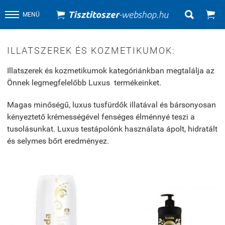


MENÜ
ILLATSZEREK ÉS KOZMETIKUMOK:
Illatszerek és kozmetikumok kategóriánkban megtalálja az
Önnek legmegfelelőbb Luxus termékeinket.
Magas minőségű, luxus tusfürdők illatával és bársonyosan
kényeztető krémességével fenséges élménnyé teszi a
tusolásunkat. Luxus testápolónk használata ápolt, hidratált
és selymes bőrt eredményez.