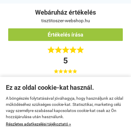
Webáruház értékelés
tisztitoszer-webshop.hu
Értékelés írása





5





Korrekt áruház :)
Ez az oldal cookie-kat használ.
Váci Sport Közhasznú Nonprofit Kft. / Tumpek Tímea
Vác
A böngészés folytatásával jóváhagyja, hogy használjunk az oldal
működéséhez szükséges cookie-kat. Statisztikai, marketing célú
vagy személyre szabással kapcsolatos cookie-kat csak az Ön
Kezdőlap
|
Regisztráció
|
Kosár tartalma, megrendelés
|
hozzájárulása után használunk.
Részletes adatkezelési tájékoztató »
Rendelési feltételek
|
Bemutatkozás
|
Elérhetőségek
|
Oldaltérkép