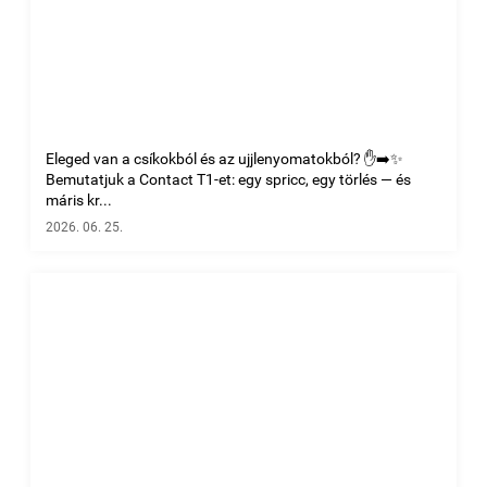
Eleged van a csíkokból és az ujjlenyomatokból? ✋➡️✨
Bemutatjuk a Contact T1-et: egy spricc, egy törlés — és
máris kr...
2026. 06. 25.