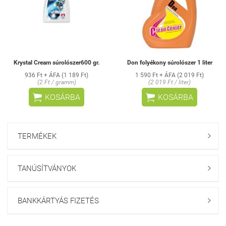
Krystal Cream súrolószer600 gr.
Don folyékony súrolószer 1 liter
936 Ft + ÁFA (1 189 Ft)
1 590 Ft + ÁFA (2 019 Ft)
(2 Ft / gramm)
(2 019 Ft / liter)


KOSÁRBA
KOSÁRBA
TERMÉKEK

TANÚSÍTVÁNYOK

BANKKÁRTYÁS FIZETÉS
