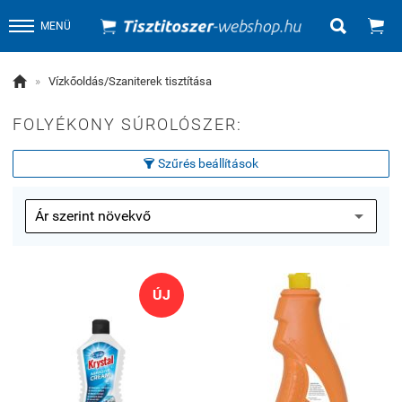


MENÜ

»
Vízkőoldás/Szaniterek tisztítása
FOLYÉKONY SÚROLÓSZER:
Szűrés beállítások

ÚJ