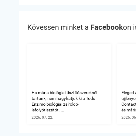
Kövessen minket a
Facebook
on i
Ha már a biológiai tisztítószereknél
Eleged 
tartunk, nem hagyhatjuk ki a Todo
ujjleny
Enzimo biológiai zsíroldó-
Contact 
lefolyótisztítót. ...
és máris
2026. 07. 22.
2026. 06