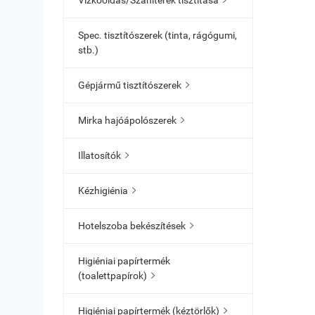
Vízkőoldás/Szaniterek tisztítása

Spec. tisztítószerek (tinta, rágógumi,
stb.)
Gépjármű tisztítószerek

Mirka hajóápolószerek

Illatosítók

Kézhigiénia

Hotelszoba bekészítések

Higiéniai papírtermék
(toalettpapírok)

Higiéniai papírtermék (kéztörlők)
