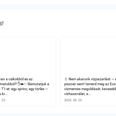
s!
van a csíkokból és az
💧 Nem akarunk vízpazarlást — 
omatokból? ✋➡️✨ Bemutatjuk a
piszoár sem! Ismerd meg az Ec
T1-et: egy spricc, egy törlés —
vízmentes megoldását: keveseb
 kr...
vízhasználat, e...
. 25.
2026. 06. 23.