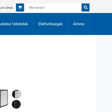


sara
üres
.
delési feltételek
Elérhetőségek
Árlista