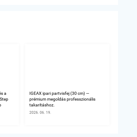
és a
IGEAX ipari partvisfej (30 cm) —
oStep
prémium megoldás professzionális
b
takarításhoz.
2026. 06. 19.