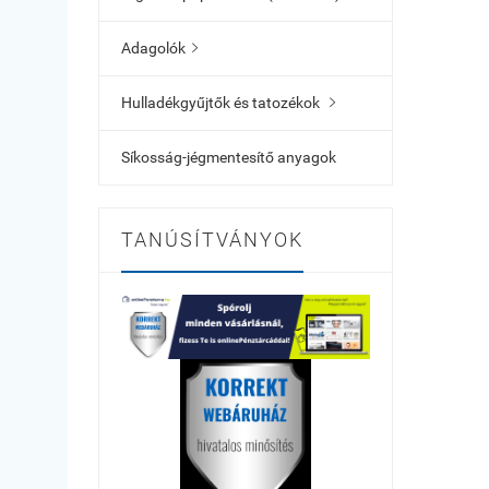
Adagolók

Hulladékgyűjtők és tatozékok

Síkosság-jégmentesítő anyagok
TANÚSÍTVÁNYOK