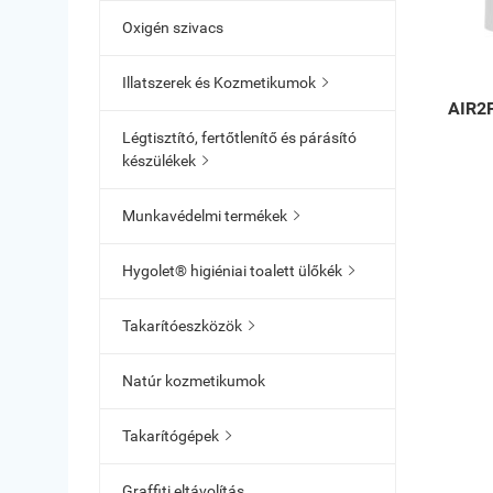
Oxigén szivacs
Illatszerek és Kozmetikumok

AIR2F
Légtisztító, fertőtlenítő és párásító
készülékek

Munkavédelmi termékek

Hygolet® higiéniai toalett ülőkék

Takarítóeszközök

Natúr kozmetikumok
Takarítógépek

Graffiti eltávolítás