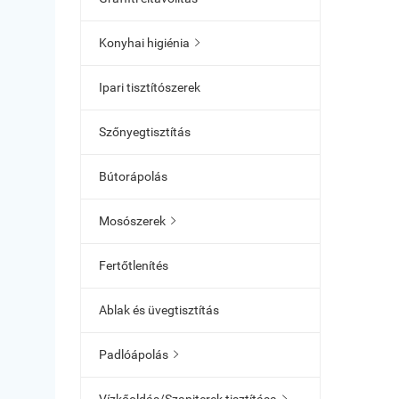
Konyhai higiénia

Ipari tisztítószerek
Szőnyegtisztítás
Bútorápolás
Mosószerek

Fertőtlenítés
Ablak és üvegtisztítás
Padlóápolás
