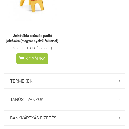
Jelzőtábla csúszós padló
jelzésére (magyar nyelvű felirattal)
6 500 Ft + ÁFA (8 255 Ft)

KOSÁRBA
TERMÉKEK

TANÚSÍTVÁNYOK

BANKKÁRTYÁS FIZETÉS
