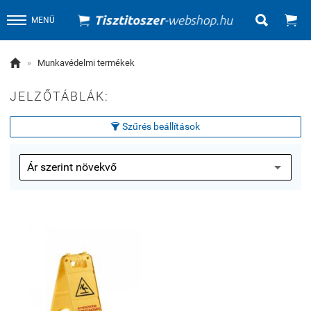


MENÜ

»
Munkavédelmi termékek
JELZŐTÁBLÁK:
Szűrés beállítások
