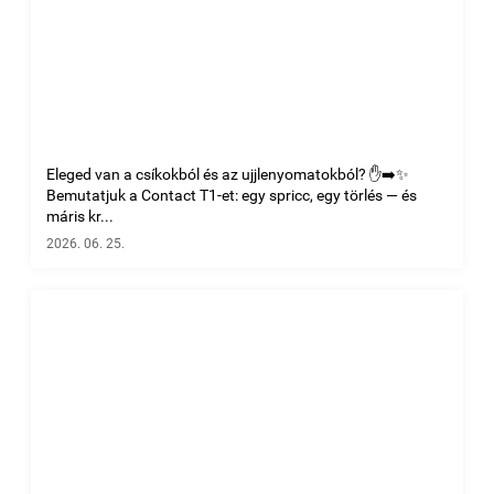
Eleged van a csíkokból és az ujjlenyomatokból? ✋➡️✨
Bemutatjuk a Contact T1-et: egy spricc, egy törlés — és
máris kr...
2026. 06. 25.