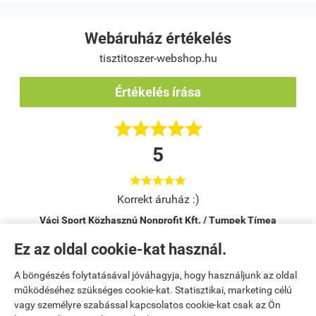
Webáruház értékelés
tisztitoszer-webshop.hu
Értékelés írása





5





Korrekt áruház :)
Váci Sport Közhasznú Nonprofit Kft. / Tumpek Tímea
Vác
Ez az oldal cookie-kat használ.
A böngészés folytatásával jóváhagyja, hogy használjunk az oldal
Kezdőlap
|
Regisztráció
|
Bemutatkozás
|
működéséhez szükséges cookie-kat. Statisztikai, marketing célú
vagy személyre szabással kapcsolatos cookie-kat csak az Ön
Kosár tartalma, megrendelés
|
Elérhetőségek
|
Rendelési feltételek
|