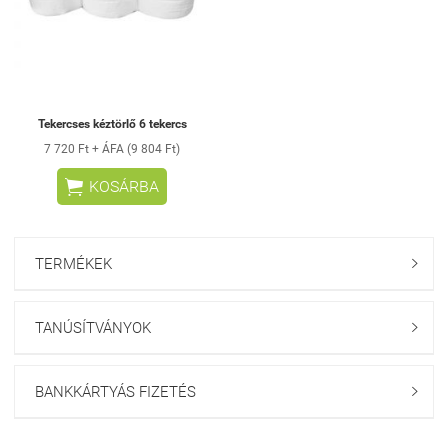
Tekercses kéztörlő 6 tekercs
7 720 Ft + ÁFA (9 804 Ft)

KOSÁRBA
TERMÉKEK

TANÚSÍTVÁNYOK

BANKKÁRTYÁS FIZETÉS
