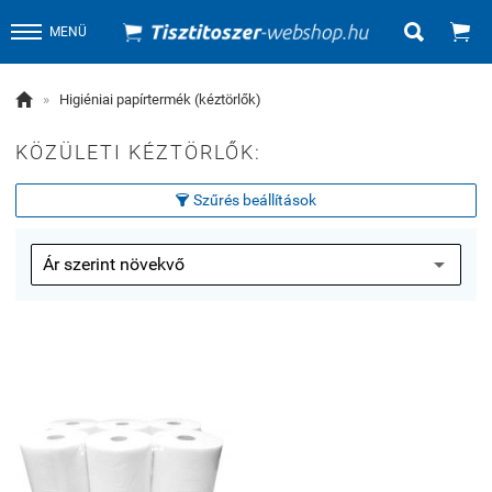


MENÜ

»
Higiéniai papírtermék (kéztörlők)
KÖZÜLETI KÉZTÖRLŐK:
Szűrés beállítások
