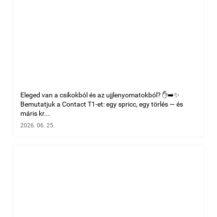
Eleged van a csíkokból és az ujjlenyomatokból? ✋➡️✨
Bemutatjuk a Contact T1-et: egy spricc, egy törlés — és
máris kr...
2026. 06. 25.