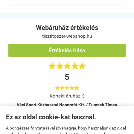
Webáruház értékelés
tisztitoszer-webshop.hu
Értékelés írása





5





Korrekt áruház :)
Váci Sport Közhasznú Nonprofit Kft. / Tumpek Tímea
Vác
Ez az oldal cookie-kat használ.
A böngészés folytatásával jóváhagyja, hogy használjunk az oldal
Kezdőlap
|
Regisztráció
|
Bemutatkozás
|