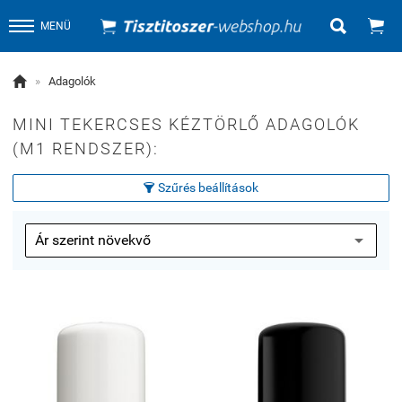


MENÜ

»
Adagolók
MINI TEKERCSES KÉZTÖRLŐ ADAGOLÓK
(M1 RENDSZER):
Szűrés beállítások
