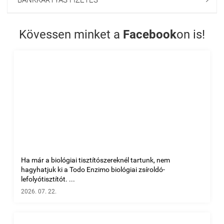
BANKKÁRTYÁS FIZETÉS
Kövessen minket a
Facebook
on is!
Ha már a biológiai tisztítószereknél tartunk, nem
hagyhatjuk ki a Todo Enzimo biológiai zsíroldó-
lefolyótisztítót. ...
2026. 07. 22.