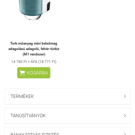
Tork műanyag mini belsőmag
adagolású adagoló, fehér-türkiz
(M1 rendszer)
14 780 Ft + ÁFA (18 771 Ft)

KOSÁRBA
TERMÉKEK

TANÚSÍTVÁNYOK

