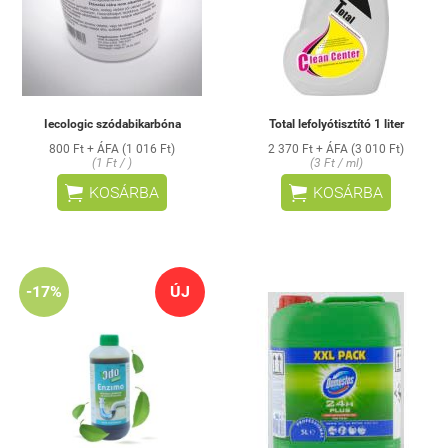
Iecologic szódabikarbóna
Total lefolyótisztító 1 liter
800 Ft + ÁFA (1 016 Ft)
2 370 Ft + ÁFA (3 010 Ft)
(1 Ft / )
(3 Ft / ml)


KOSÁRBA
KOSÁRBA
-17%
ÚJ