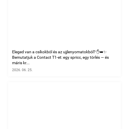
Eleged van a csíkokból és az ujjlenyomatokból? ✋➡️✨
Bemutatjuk a Contact T1-et: egy spricc, egy törlés — és
máris kr...
2026. 06. 25.