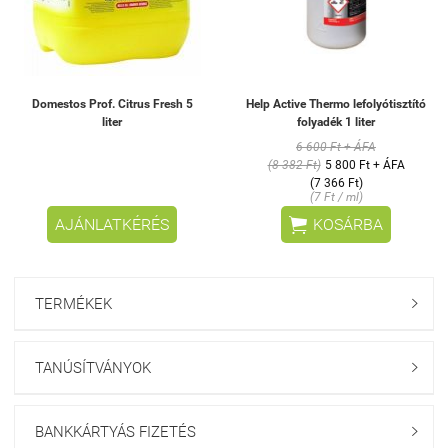
Domestos Prof. Citrus Fresh 5
Help Active Thermo lefolyótisztító
liter
folyadék 1 liter
6 600 Ft + ÁFA
(8 382 Ft)
5 800 Ft + ÁFA
(7 366 Ft)
(7 Ft / ml)

AJÁNLATKÉRÉS
KOSÁRBA
TERMÉKEK

TANÚSÍTVÁNYOK

BANKKÁRTYÁS FIZETÉS
