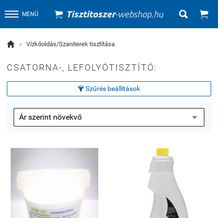


MENÜ

»
Vízkőoldás/Szaniterek tisztítása
CSATORNA-, LEFOLYÓTISZTÍTÓ:
Szűrés beállítások
