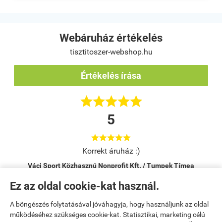
Webáruház értékelés
tisztitoszer-webshop.hu
Értékelés írása





5





Korrekt áruház :)
Váci Sport Közhasznú Nonprofit Kft. / Tumpek Tímea
Vác
Ez az oldal cookie-kat használ.
A böngészés folytatásával jóváhagyja, hogy használjunk az oldal
Kezdőlap
|
Regisztráció
|
Bemutatkozás
|
működéséhez szükséges cookie-kat. Statisztikai, marketing célú