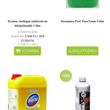
Enzimo, biológiai zsírbontó és
Domestos Prof. Pine Fresh 5 liter
lefolyótisztító 1 liter
4 725 Ft + ÁFA
(6 001 Ft)
3 940 Ft + ÁFA
(5 004 Ft)
(5 004 Ft / liter)

KOSÁRBA
AJÁNLATKÉRÉS
-12%