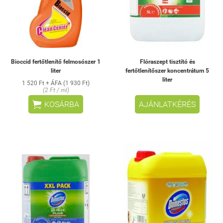
Bioccid fertőtlenítő felmosószer 1
Flóraszept tisztító és
liter
fertőtlenítőszer koncentrátum 5
liter
1 520 Ft + ÁFA (1 930 Ft)
(2 Ft / ml)

KOSÁRBA
AJÁNLATKÉRÉS