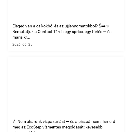
Eleged van a csíkokból és az ujjlenyomatokból? ✋➡️✨
Bemutatjuk a Contact T1-et: egy spricc, egy törlés — és
máris kr...
2026. 06. 25.
💧 Nem akarunk vízpazarlást — és a piszoár sem! Ismerd
meg az EcoStep vízmentes megoldását: kevesebb