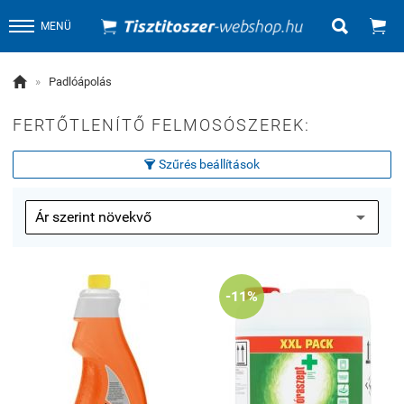


MENÜ

»
Padlóápolás
FERTŐTLENÍTŐ FELMOSÓSZEREK:
Szűrés beállítások

-11%