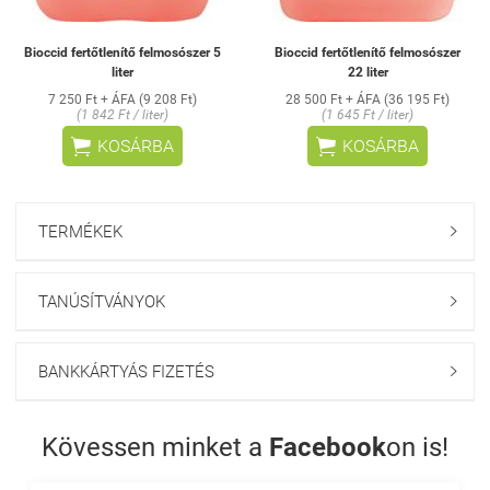
Bioccid fertőtlenítő felmosószer 5
Bioccid fertőtlenítő felmosószer
liter
22 liter
7 250 Ft + ÁFA (9 208 Ft)
28 500 Ft + ÁFA (36 195 Ft)
(1 842 Ft / liter)
(1 645 Ft / liter)


KOSÁRBA
KOSÁRBA
TERMÉKEK

TANÚSÍTVÁNYOK

BANKKÁRTYÁS FIZETÉS

Kövessen minket a
Facebook
on is!