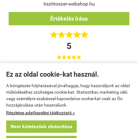
tisztitoszer-webshop.hu
Értékelés írása





5





Korrekt áruház :)
Ez az oldal cookie-kat használ.
Váci Sport Közhasznú Nonprofit Kft. / Tumpek Tímea
Vác
A böngészés folytatásával jóváhagyja, hogy használjunk az oldal
működéséhez szükséges cookie-kat. Statisztikai, marketing célú
vagy személyre szabással kapcsolatos cookie-kat csak az Ön
Kezdőlap
|
Regisztráció
|
Kosár tartalma, megrendelés
|
hozzájárulása után használunk.
Részletes adatkezelési tájékoztató »
Rendelési feltételek
|
Bemutatkozás
|
Elérhetőségek
|
Oldaltérkép
Nem kötelezőek elutasítása
tisztitoszer-webshop.hu -
Poór-Talanít Bt.
-
ÁSZF
-
Adatkezelési tájékoztató
×
Egy látogató Szentes településről