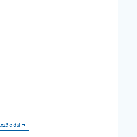
ező oldal
