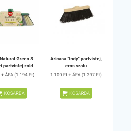
Natural Green 3
Aricasa "Indy" partvisfej,
ri partvisfej zöld
erős szálú
 + ÁFA (1 194 Ft)
1 100 Ft + ÁFA (1 397 Ft)


KOSÁRBA
KOSÁRBA