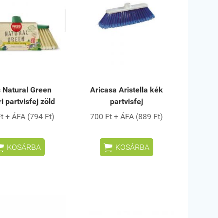
 Natural Green
Aricasa Aristella kék
ri partvisfej zöld
partvisfej
t + ÁFA (794 Ft)
700 Ft + ÁFA (889 Ft)


KOSÁRBA
KOSÁRBA