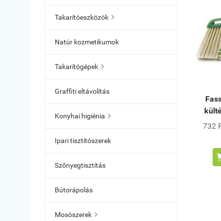
Takarítóeszközök

Natúr kozmetikumok
Takarítógépek

Graffiti eltávolítás
Fass
kült
Konyhai higiénia

732 F
Ipari tisztítószerek
Szőnyegtisztítás
Bútorápolás
Mosószerek
