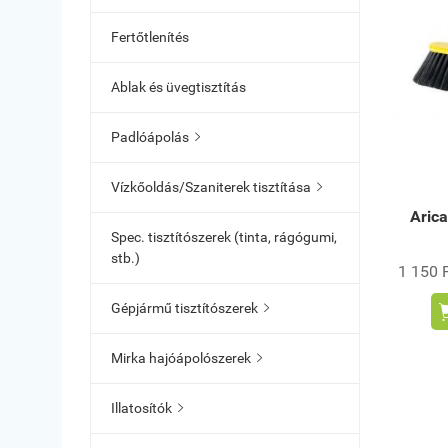
Fertőtlenítés
Ablak és üvegtisztítás
Padlóápolás

Vízkőoldás/Szaniterek tisztítása

Arica
Spec. tisztítószerek (tinta, rágógumi,
stb.)
1 150 F
Gépjármű tisztítószerek

Mirka hajóápolószerek

Illatosítók
