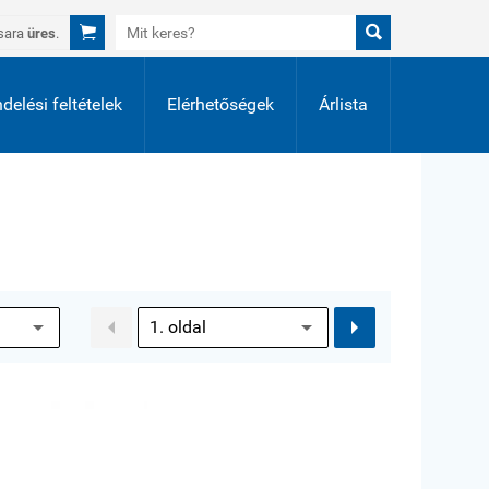


sara
üres
.
delési feltételek
Elérhetőségek
Árlista

