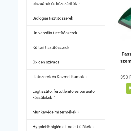
piszoárok és kézszárítók

Biológiai tisztítószerek
Univerzális tisztítószerek
Kültéri tisztítószerek
Fass
szem
Oxigén szivacs
350 F
Illatszerek és Kozmetikumok

Légtisztító, fertőtlenítő és párásító
készülékek

Munkavédelmi termékek

Hygolet® higiéniai toalett ülőkék
