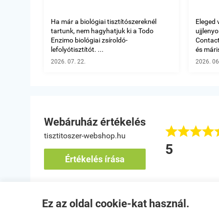
Ha már a biológiai tisztítószereknél
Eleged 
tartunk, nem hagyhatjuk ki a Todo
ujjleny
Enzimo biológiai zsíroldó-
Contact 
lefolyótisztítót. ...
és máris
2026. 07. 22.
2026. 06
Webáruház értékelés








tisztitoszer-webshop.hu
áló termékek
5
k zoltánné
Értékelés írása
bánya
Ez az oldal cookie-kat használ.