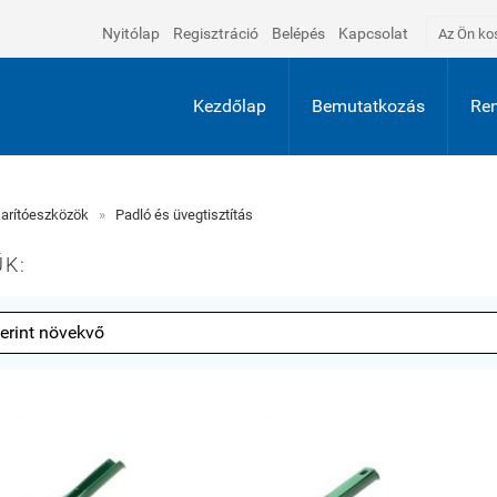
Nyitólap
Regisztráció
Belépés
Kapcsolat
Az Ön ko
Kezdőlap
Bemutatkozás
Ren
arítóeszközök
»
Padló és üvegtisztítás
K: