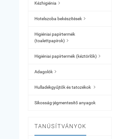
Kézhigiénia

Hotelszoba bekészítések

Higiéniai papírtermék
(toalettpapírok)

Higiéniai papírtermék (kéztörlők)

Adagolók

Hulladékgyűjtők és tatozékok

Síkosság-jégmentesítő anyagok
TANÚSÍTVÁNYOK