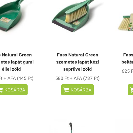
 Natural Green
Fass Natural Green
Fass
etes lapát gumi
szemetes lapát kézi
belté
éllel zöld
seprűvel zöld
625 F
t + ÁFA (445 Ft)
580 Ft + ÁFA (737 Ft)


KOSÁRBA
KOSÁRBA