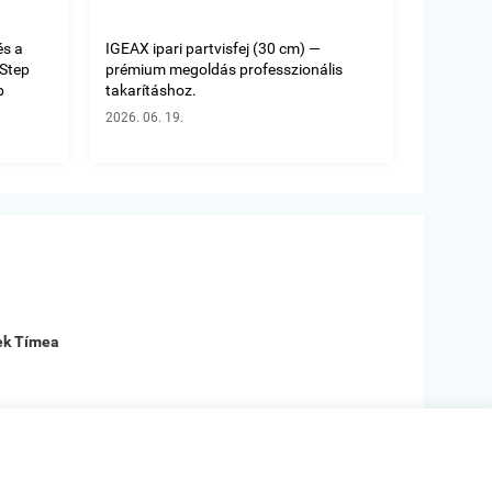
és a
IGEAX ipari partvisfej (30 cm) —
oStep
prémium megoldás professzionális
b
takarításhoz.
2026. 06. 19.





Kiváló termé
pek Tímea
Beck zoltánné
Tatabánya