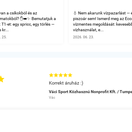
van a csíkokból és az
💧 Nem akarunk vízpazarlást — 
omatokból? ✋➡️✨ Bemutatjuk a
piszoár sem! Ismerd meg az Ec
T1-et: egy spricc, egy törlés —
vízmentes megoldását: keveseb
 kr...
vízhasználat, e...
. 25.
2026. 06. 23.






Korrekt áruház :)
Váci Sport Közhasznú Nonprofit Kft. / Tum
Vác