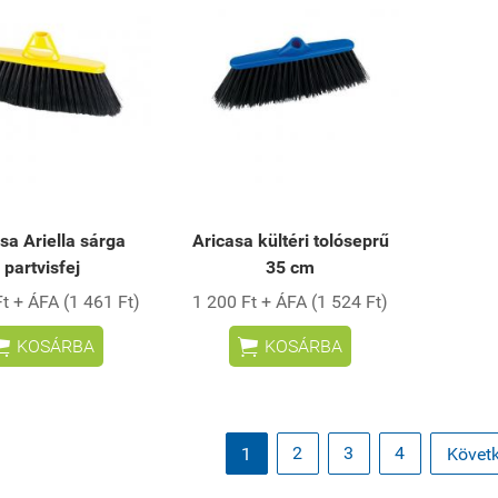
sa Ariella sárga
Aricasa kültéri tolóseprű
partvisfej
35 cm
t + ÁFA (1 461 Ft)
1 200 Ft + ÁFA (1 524 Ft)


KOSÁRBA
KOSÁRBA
2
3
4
1
Követk