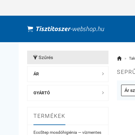
Szűrés


»
Tak
SEPRŰ
ÁR

GYÁRTÓ

TERMÉKEK
EcoStep mosdóhigiénia — vízmentes