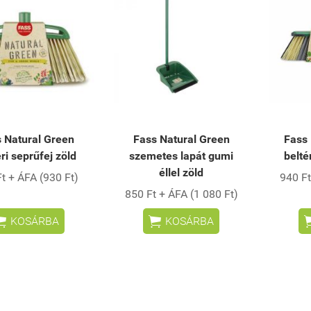
 Natural Green
Fass Natural Green
Fass 
éri seprűfej zöld
szemetes lapát gumi
belté
éllel zöld
t + ÁFA (930 Ft)
940 Ft
850 Ft + ÁFA (1 080 Ft)


KOSÁRBA
KOSÁRBA