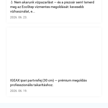
💧 Nem akarunk vízpazarlást — és a piszoár sem! Ismerd
meg az EcoStep vízmentes megoldását: kevesebb
vízhasználat, e...
2026. 06. 23.
IGEAX ipari partvisfej (30 cm) — prémium megoldás
professzionális takarításhoz.
2026. 06. 19.