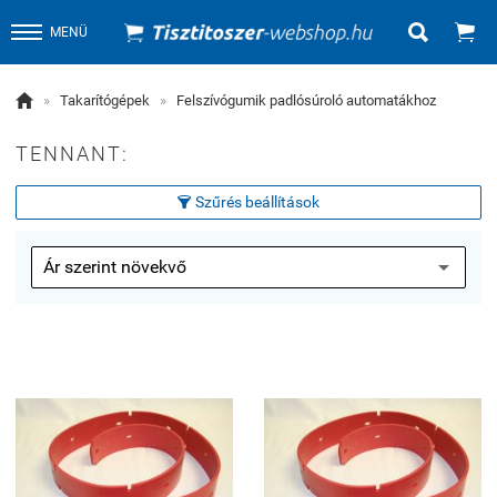


MENÜ

»
Takarítógépek
»
Felszívógumik padlósúroló automatákhoz
TENNANT:
Szűrés beállítások
