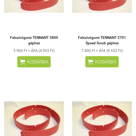
Felszívógumi TENNANT 3800
Felszívógumi TENNANT 2701
géphez
Speed Scrub géphez
3 900 Ft + ÁFA (4 953 Ft)
7 600 Ft + ÁFA (9 652 Ft)


KOSÁRBA
KOSÁRBA