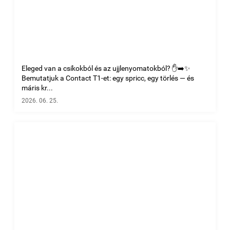
Eleged van a csíkokból és az ujjlenyomatokból? ✋➡️✨
Bemutatjuk a Contact T1-et: egy spricc, egy törlés — és
máris kr...
2026. 06. 25.