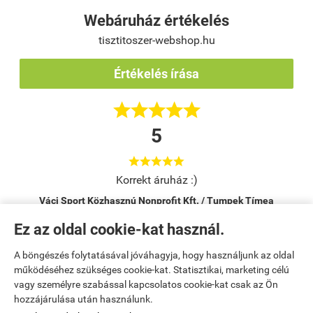
Webáruház értékelés
tisztitoszer-webshop.hu
Értékelés írása





5





Korrekt áruház :)
Váci Sport Közhasznú Nonprofit Kft. / Tumpek Tímea
Vác
Ez az oldal cookie-kat használ.
A böngészés folytatásával jóváhagyja, hogy használjunk az oldal
Kezdőlap
|
Regisztráció
|
Bemutatkozás
|
működéséhez szükséges cookie-kat. Statisztikai, marketing célú
vagy személyre szabással kapcsolatos cookie-kat csak az Ön
Kosár tartalma, megrendelés
|
Elérhetőségek
|
Rendelési feltételek
|
hozzájárulása után használunk.