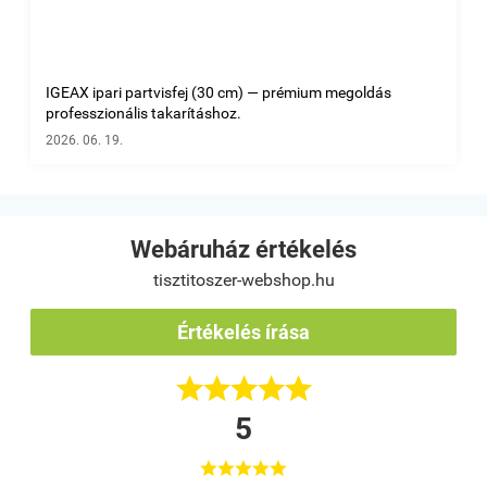
IGEAX ipari partvisfej (30 cm) — prémium megoldás
professzionális takarításhoz.
2026. 06. 19.
Webáruház értékelés
tisztitoszer-webshop.hu
Értékelés írása





5




