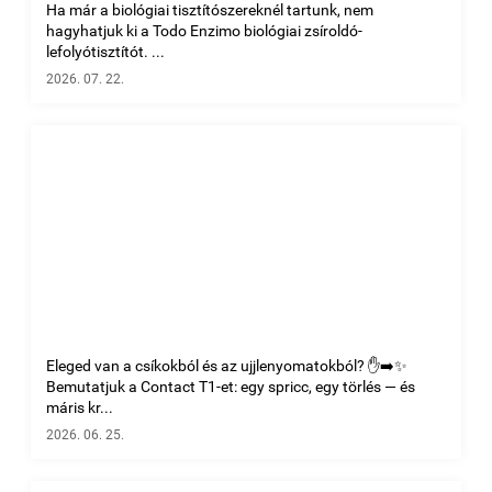
Ha már a biológiai tisztítószereknél tartunk, nem
hagyhatjuk ki a Todo Enzimo biológiai zsíroldó-
lefolyótisztítót. ...
2026. 07. 22.
Eleged van a csíkokból és az ujjlenyomatokból? ✋➡️✨
Bemutatjuk a Contact T1-et: egy spricc, egy törlés — és
máris kr...
2026. 06. 25.