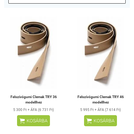
Felszívógumi Clemak TRY 36
Felszívógumi Clemak TRY 46
modellhez
modellhez
5 300 Ft + ÁFA (6 731 Ft)
5 995 Ft + ÁFA (7 614 Ft)


KOSÁRBA
KOSÁRBA