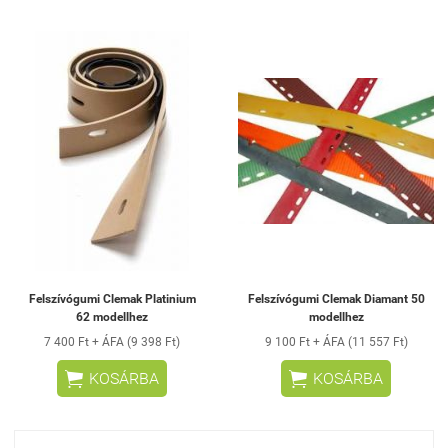
Felszívógumi Clemak Platinium
Felszívógumi Clemak Diamant 50
62 modellhez
modellhez
7 400 Ft + ÁFA (9 398 Ft)
9 100 Ft + ÁFA (11 557 Ft)


KOSÁRBA
KOSÁRBA