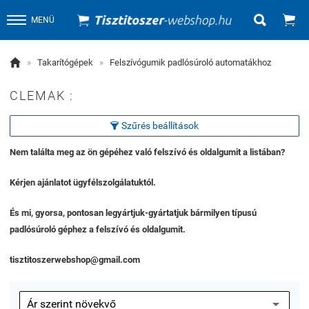


MENÜ

»
Takarítógépek
»
Felszívógumik padlósúroló automatákhoz
CLEMAK :
Szűrés beállítások

Nem találta meg az ön gépéhez való felszívó és oldalgumit a listában?
Kérjen ajánlatot ügyfélszolgálatuktól.
És mi, gyorsa, pontosan legyártjuk-gyártatjuk bármilyen típusú
padlósúroló géphez a felszívó és oldalgumit.
tisztitoszerwebshop@gmail.com