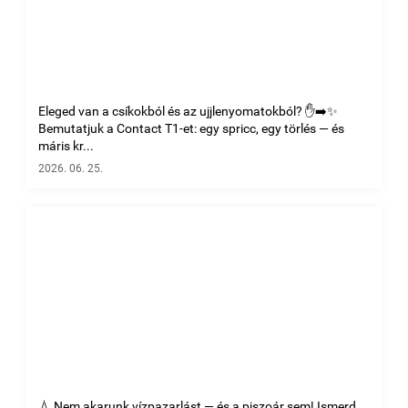
Eleged van a csíkokból és az ujjlenyomatokból? ✋➡️✨
Bemutatjuk a Contact T1-et: egy spricc, egy törlés — és
máris kr...
2026. 06. 25.
💧 Nem akarunk vízpazarlást — és a piszoár sem! Ismerd