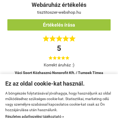
Webáruház értékelés
tisztitoszer-webshop.hu
Értékelés írása





5





Korrekt áruház :)
Váci Sport Közhasznú Nonprofit Kft. / Tumpek Tímea
Vác
Ez az oldal cookie-kat használ.
A böngészés folytatásával jóváhagyja, hogy használjunk az oldal
Kezdőlap
|
Regisztráció
|
Bemutatkozás
|
működéséhez szükséges cookie-kat. Statisztikai, marketing célú
vagy személyre szabással kapcsolatos cookie-kat csak az Ön
Kosár tartalma, megrendelés
|
Elérhetőségek
|
Rendelési feltételek
|
hozzájárulása után használunk.
Részletes adatkezelési tájékoztató »
Elállok a szerződéstől
|
Oldaltérkép