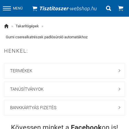


MENÜ

»
Takarítógépek
»
Gumi cserealkatrészek padlósúroló automatákhoz
HENKEL:
TERMÉKEK

TANÚSÍTVÁNYOK

BANKKÁRTYÁS FIZETÉS

Kövessen minket a
Facebook
on is!