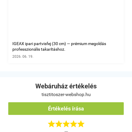
IGEAX ipari partvisfej (30 cm) — prémium megoldás
professzionális takarításhoz.
2026. 06. 19.
Webáruház értékelés
tisztitoszer-webshop.hu
Értékelés írása




