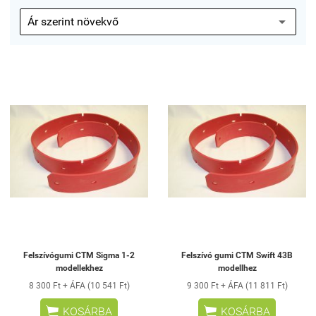
Felszívógumi CTM Sigma 1-2
Felszívó gumi CTM Swift 43B
modellekhez
modellhez
8 300 Ft + ÁFA (10 541 Ft)
9 300 Ft + ÁFA (11 811 Ft)


KOSÁRBA
KOSÁRBA