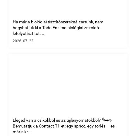
Ha már a biológiai tisztítószereknél tartunk, nem
hagyhatjuk ki a Todo Enzimo biológiai zsíroldó-
lefolyótisztítót. ...
2026. 07. 22.
Eleged van a csíkokból és az ujjlenyomatokból? ✋➡️✨
Bemutatjuk a Contact T1-et: egy spricc, egy törlés — és
máris kr...