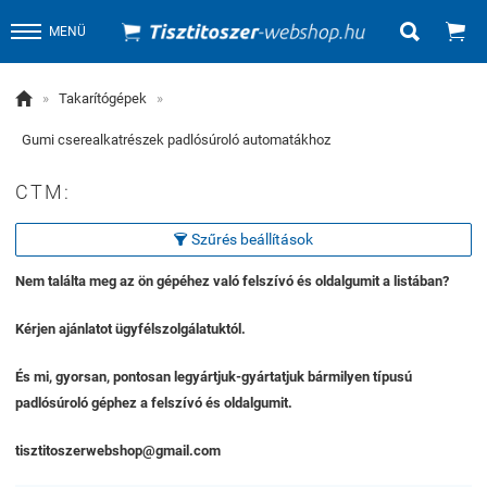


MENÜ

»
Takarítógépek
»
Gumi cserealkatrészek padlósúroló automatákhoz
CTM:
Szűrés beállítások

Nem találta meg az ön gépéhez való felszívó és oldalgumit a listában?
Kérjen ajánlatot ügyfélszolgálatuktól.
És mi, gyorsan, pontosan legyártjuk-gyártatjuk bármilyen típusú
padlósúroló géphez a felszívó és oldalgumit.
tisztitoszerwebshop@gmail.com