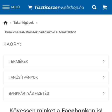


MENÜ

»
Takarítógépek
»
Gumi cserealkatrészek padlósúroló automatákhoz
KAORY:
TERMÉKEK

TANÚSÍTVÁNYOK

BANKKÁRTYÁS FIZETÉS

Kövessen minket a
Facebook
on is!