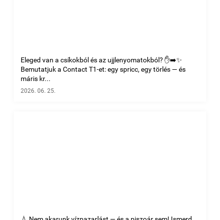
Eleged van a csíkokból és az ujjlenyomatokból? ✋➡️✨
Bemutatjuk a Contact T1-et: egy spricc, egy törlés — és
máris kr...
2026. 06. 25.
💧 Nem akarunk vízpazarlást — és a piszoár sem! Ismerd