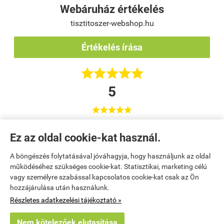
Webáruház értékelés
tisztitoszer-webshop.hu
Értékelés írása





5





Korrekt áruház :)
Ez az oldal cookie-kat használ.
Váci Sport Közhasznú Nonprofit Kft. / Tumpek Tímea
Vác
A böngészés folytatásával jóváhagyja, hogy használjunk az oldal
működéséhez szükséges cookie-kat. Statisztikai, marketing célú
vagy személyre szabással kapcsolatos cookie-kat csak az Ön
Kezdőlap
|
Regisztráció
|
Kosár tartalma, megrendelés
|
hozzájárulása után használunk.
Részletes adatkezelési tájékoztató »
Rendelési feltételek
|
Bemutatkozás
|
Elérhetőségek
|
Oldaltérkép
Nem kötelezőek elutasítása