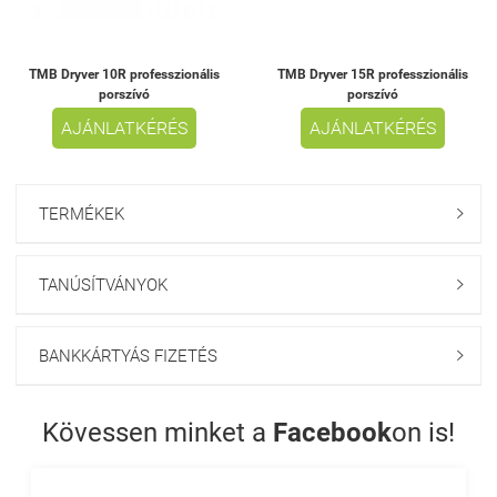
TMB Dryver 10R professzionális
TMB Dryver 15R professzionális
porszívó
porszívó
AJÁNLATKÉRÉS
AJÁNLATKÉRÉS
TERMÉKEK

TANÚSÍTVÁNYOK

BANKKÁRTYÁS FIZETÉS

Kövessen minket a
Facebook
on is!