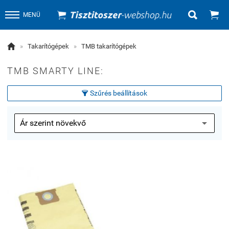


MENÜ

»
Takarítógépek
»
TMB takarítógépek
TMB SMARTY LINE:
Szűrés beállítások
