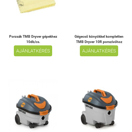
Porzsák TMB Dryver gépekhez
Gégecső könyökkel kompletten
10db/cs.
TMB Dryver 10R porszívóhoz
AJÁNLATKÉRÉS
AJÁNLATKÉRÉS