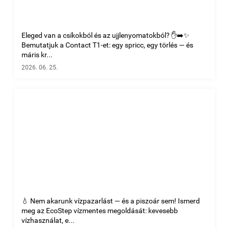
Eleged van a csíkokból és az ujjlenyomatokból? ✋➡️✨
Bemutatjuk a Contact T1-et: egy spricc, egy törlés — és
máris kr...
2026. 06. 25.
💧 Nem akarunk vízpazarlást — és a piszoár sem! Ismerd
meg az EcoStep vízmentes megoldását: kevesebb
vízhasználat, e...