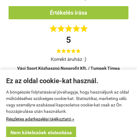
Értékelés írása





5





Korrekt áruház :)
Váci Sport Közhasznú Nonprofit Kft. / Tumpek Tímea
Vác
Ez az oldal cookie-kat használ.
A böngészés folytatásával jóváhagyja, hogy használjunk az oldal
Kezdőlap
|
Regisztráció
|
Bemutatkozás
|
működéséhez szükséges cookie-kat. Statisztikai, marketing célú
vagy személyre szabással kapcsolatos cookie-kat csak az Ön
Kosár tartalma, megrendelés
|
Elérhetőségek
|
Rendelési feltételek
|
hozzájárulása után használunk.
Részletes adatkezelési tájékoztató »
Elállok a szerződéstől
|
Oldaltérkép
Nem kötelezőek elutasítása
tisztitoszer-webshop.hu -
Poór-Talanít Bt.
-
ÁSZF
-
Adatkezelési tájékoztató