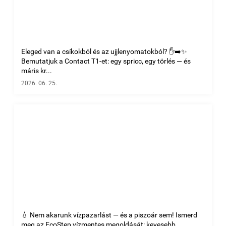
Eleged van a csíkokból és az ujjlenyomatokból? ✋➡️✨
Bemutatjuk a Contact T1-et: egy spricc, egy törlés — és
máris kr...
2026. 06. 25.
💧 Nem akarunk vízpazarlást — és a piszoár sem! Ismerd
meg az EcoStep vízmentes megoldását: kevesebb