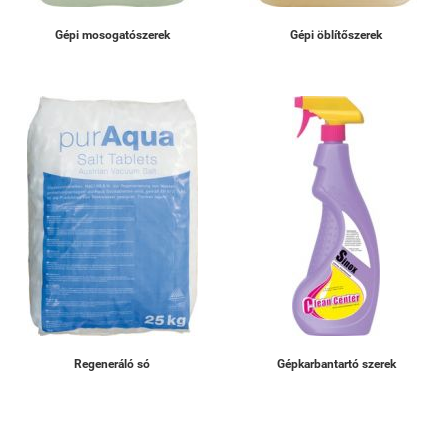
Gépi mosogatószerek
Gépi öblítőszerek
Regeneráló só
Gépkarbantartó szerek