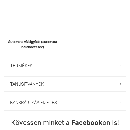
Automata vízlágyítás (automata
berendezések)
TERMÉKEK

TANÚSÍTVÁNYOK

BANKKÁRTYÁS FIZETÉS

Kövessen minket a
Facebook
on is!