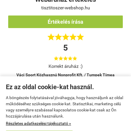
tisztitoszer-webshop.hu
Értékelés írása





5





Korrekt áruház :)
Váci Sport Közhasznú Nonprofit Kft. / Tumpek Tímea
Vác
Ez az oldal cookie-kat használ.
A böngészés folytatásával jóváhagyja, hogy használjunk az oldal
Kezdőlap
|
Regisztráció
|
Bemutatkozás
|
működéséhez szükséges cookie-kat. Statisztikai, marketing célú
vagy személyre szabással kapcsolatos cookie-kat csak az Ön
Kosár tartalma, megrendelés
|
Elérhetőségek
|
Rendelési feltételek
|
hozzájárulása után használunk.
Részletes adatkezelési tájékoztató »
Elállok a szerződéstől
|
Oldaltérkép