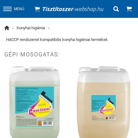


MENÜ

»
Konyhai higiénia
»
HACCP rendszerrel kompatibilis konyha higiéniai termékek
GÉPI MOSOGATÁS: