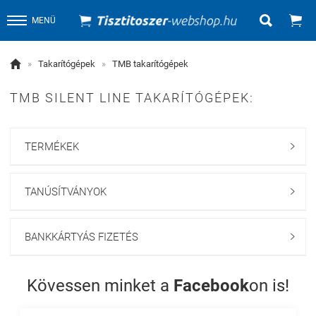


MENÜ

»
Takarítógépek
»
TMB takarítógépek
TMB SILENT LINE TAKARÍTÓGÉPEK:
TERMÉKEK

TANÚSÍTVÁNYOK

BANKKÁRTYÁS FIZETÉS

Kövessen minket a
Facebook
on is!