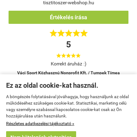
tisztitoszer-webshop.hu
Értékelés írása





5





Korrekt áruház :)
Váci Sport Közhasznú Nonprofit Kft. / Tumpek Tímea
Vác
Ez az oldal cookie-kat használ.
A böngészés folytatásával jóváhagyja, hogy használjunk az oldal
Kezdőlap
|
Regisztráció
|
Bemutatkozás
|
működéséhez szükséges cookie-kat. Statisztikai, marketing célú
vagy személyre szabással kapcsolatos cookie-kat csak az Ön
Kosár tartalma, megrendelés
|
Elérhetőségek
|
Rendelési feltételek
|
hozzájárulása után használunk.
Részletes adatkezelési tájékoztató »
Elállok a szerződéstől
|
Oldaltérkép