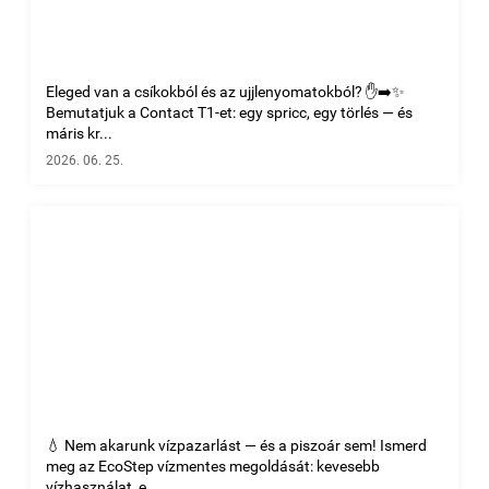
Eleged van a csíkokból és az ujjlenyomatokból? ✋➡️✨
Bemutatjuk a Contact T1-et: egy spricc, egy törlés — és
máris kr...
2026. 06. 25.
💧 Nem akarunk vízpazarlást — és a piszoár sem! Ismerd
meg az EcoStep vízmentes megoldását: kevesebb
vízhasználat, e...