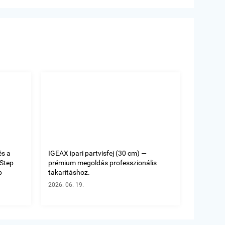
és a
IGEAX ipari partvisfej (30 cm) —
oStep
prémium megoldás professzionális
b
takarításhoz.
2026. 06. 19.