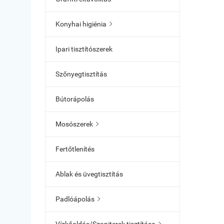
Konyhai higiénia

Ipari tisztítószerek
Szőnyegtisztítás
Bútorápolás
Mosószerek

Fertőtlenítés
Ablak és üvegtisztítás
Padlóápolás
