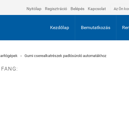
Nyitólap
Regisztráció
Belépés
Kapcsolat
Az Ön ko
Kezdőlap
Bemutatkozás
Ren
arítógépek
»
Gumi cserealkatrészek padlósúroló automatákhoz
 FANG: