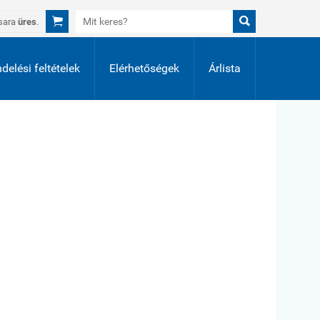


sara
üres
.
delési feltételek
Elérhetőségek
Árlista