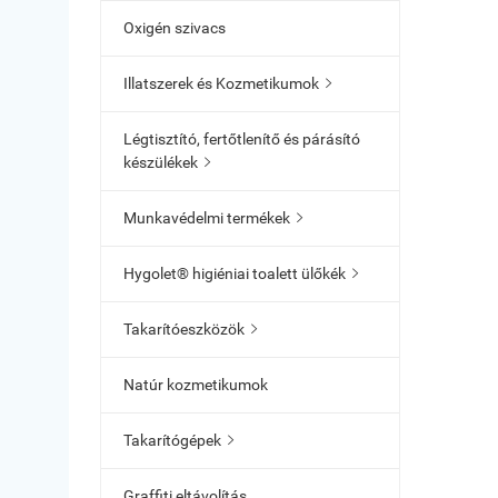
Oxigén szivacs
Illatszerek és Kozmetikumok

Légtisztító, fertőtlenítő és párásító
készülékek

Munkavédelmi termékek

Hygolet® higiéniai toalett ülőkék

Takarítóeszközök

Natúr kozmetikumok
Takarítógépek

Graffiti eltávolítás