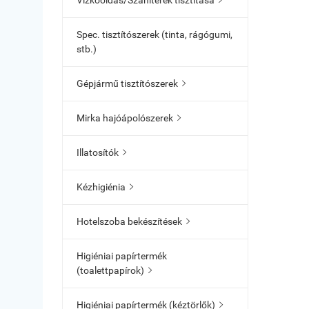
Vízkőoldás/Szaniterek tisztítása

Spec. tisztítószerek (tinta, rágógumi,
stb.)
Gépjármű tisztítószerek

Mirka hajóápolószerek

Illatosítók

Kézhigiénia

Hotelszoba bekészítések

Higiéniai papírtermék
(toalettpapírok)

Higiéniai papírtermék (kéztörlők)
