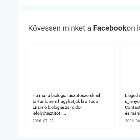
Kövessen minket a
Facebook
on i
Ha már a biológiai tisztítószereknél
Eleged 
tartunk, nem hagyhatjuk ki a Todo
ujjleny
Enzimo biológiai zsíroldó-
Contact 
lefolyótisztítót. ...
és máris
2026. 07. 22.
2026. 06