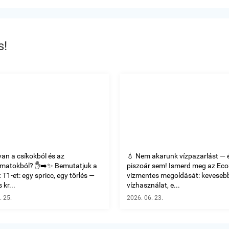
s!
van a csíkokból és az
💧 Nem akarunk vízpazarlást — 
omatokból? ✋➡️✨ Bemutatjuk a
piszoár sem! Ismerd meg az Ec
T1-et: egy spricc, egy törlés —
vízmentes megoldását: keveseb
 kr...
vízhasználat, e...
. 25.
2026. 06. 23.