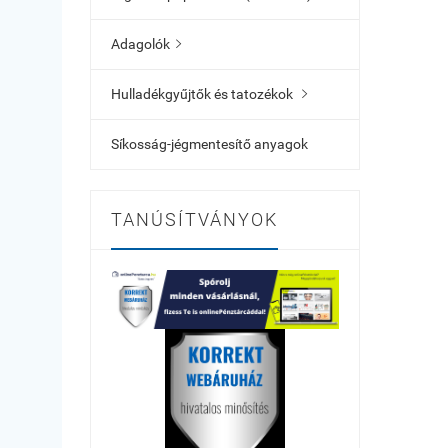
Adagolók

Hulladékgyűjtők és tatozékok

Síkosság-jégmentesítő anyagok
TANÚSÍTVÁNYOK