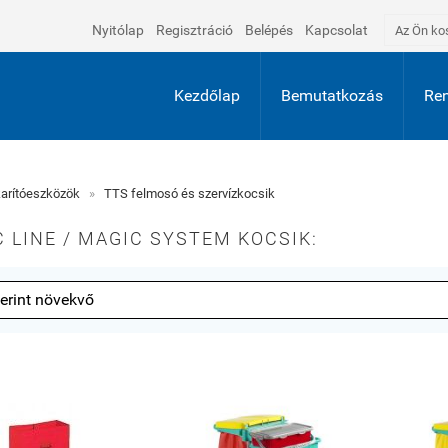
Nyitólap
Regisztráció
Belépés
Kapcsolat
Az Ön ko
Kezdőlap
Bemutatkozás
Ren
arítóeszközök
»
TTS felmosó és szervízkocsik
 LINE / MAGIC SYSTEM KOCSIK: