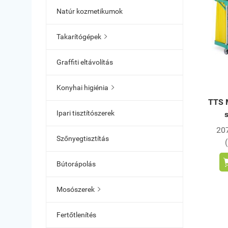
Natúr kozmetikumok
Takarítógépek

Graffiti eltávolítás
Konyhai higiénia

TTS 
Ipari tisztítószerek
207
Szőnyegtisztítás
Bútorápolás
Mosószerek

Fertőtlenítés