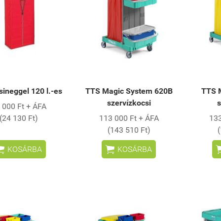
sineggel 120 l.-es
TTS Magic System 620B
TTS 
szervízkocsi
s
 000 Ft + ÁFA
(24 130 Ft)
113 000 Ft + ÁFA
133
(143 510 Ft)


KOSÁRBA
KOSÁRBA