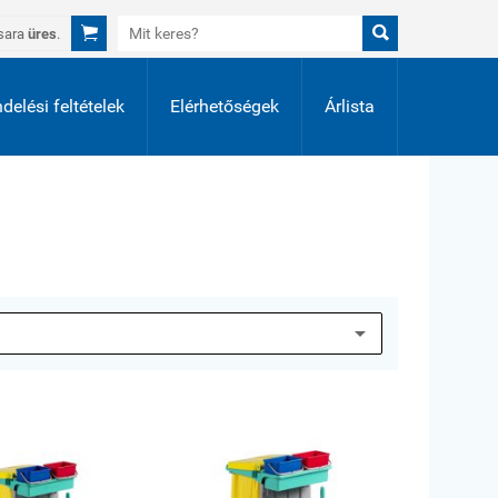


sara
üres
.
delési feltételek
Elérhetőségek
Árlista