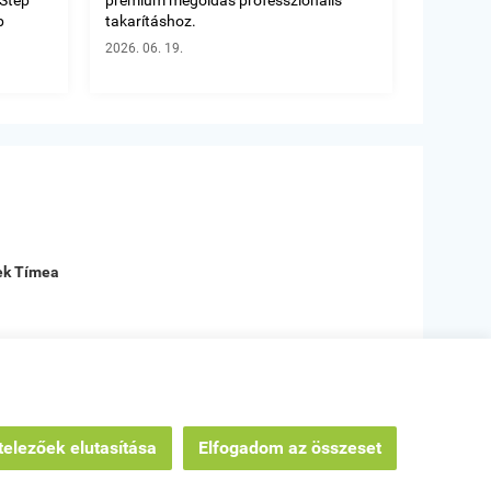
b
takarításhoz.
2026. 06. 19.





Kiváló termé
pek Tímea
Beck zoltánné
Tatabánya
rhetőségek
|
Oldaltérkép
elezőek elutasítása
Elfogadom az összeset