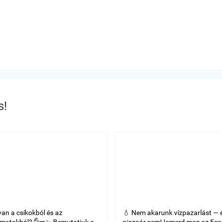
s!
van a csíkokból és az
💧 Nem akarunk vízpazarlást — 
omatokból? ✋➡️✨ Bemutatjuk a
piszoár sem! Ismerd meg az Ec