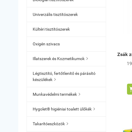
Univerzális tisztítószerek
Kültéri tisztítószerek
Oxigén szivacs
Zsák z
Illatszerek és Kozmetikumok

19
Légtisztító, fertőtlenítő és párásító
készülékek

Munkavédelmi termékek

Hygolet® higiéniai toalett ülőkék

Takarítóeszközök
