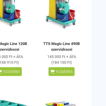
Magic Line 120B
TTS Magic Line 490B
zervízkocsi
szervízkocsi
 000 Ft + ÁFA
145 000 Ft + ÁFA
(168 910 Ft)
(184 150 Ft)


KOSÁRBA
KOSÁRBA