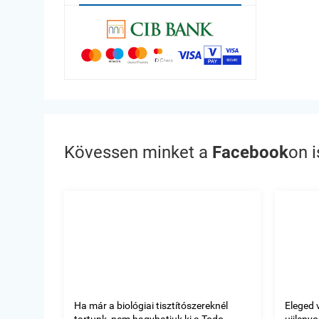
Kövessen minket a
Facebook
on i
Ha már a biológiai tisztítószereknél
Eleged 
tartunk, nem hagyhatjuk ki a Todo
ujjleny