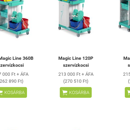
Magic Line 360B
Magic Line 120P
Ma
szervízkocsi
szervízkocsi
s
 000 Ft + ÁFA
213 000 Ft + ÁFA
215
(262 890 Ft)
(270 510 Ft)


KOSÁRBA
KOSÁRBA