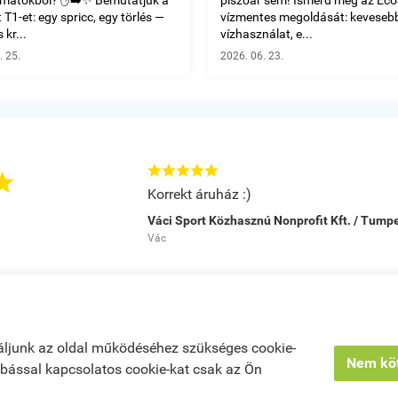
T1-et: egy spricc, egy törlés —
vízmentes megoldását: keveseb
 kr...
vízhasználat, e...
. 25.
2026. 06. 23.






Korrekt áruház :)
Váci Sport Közhasznú Nonprofit Kft. / Tum
Vác
ó
|
Kosár tartalma, megrendelés
|
Rendelési feltételek
|
Bemutatkozás
|
Elé
áljunk az oldal működéséhez szükséges cookie-
Nem köt
zabással kapcsolatos cookie-kat csak az Ön