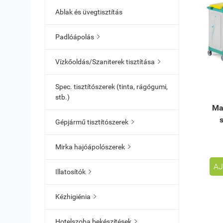
Ablak és üvegtisztítás
Padlóápolás

Vízkőoldás/Szaniterek tisztítása

Spec. tisztítószerek (tinta, rágógumi,
stb.)
Ma
Gépjármű tisztítószerek

Mirka hajóápolószerek

AJ
Illatosítók

Kézhigiénia

Hotelszoba bekészítések
