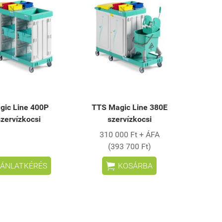
gic Line 400P
TTS Magic Line 380E
szervízkocsi
szervízkocsi
310 000 Ft + ÁFA
(393 700 Ft)

ÁNLATKÉRÉS
KOSÁRBA