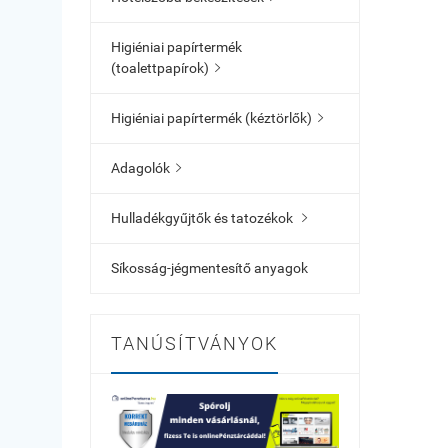
Higiéniai papírtermék
(toalettpapírok)

Higiéniai papírtermék (kéztörlők)

Adagolók

Hulladékgyűjtők és tatozékok

Síkosság-jégmentesítő anyagok
TANÚSÍTVÁNYOK