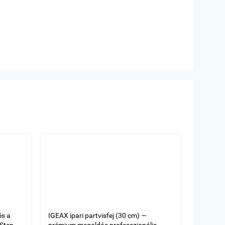
és a
IGEAX ipari partvisfej (30 cm) —
oStep
prémium megoldás professzionális