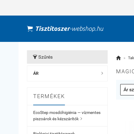
Szűrés


»
Tak
MAGIC
ÁR

TERMÉKEK
EcoStep mosdóhigiénia — vízmentes
piszoárok és kézszárítók

Biológiai tisztítószerek