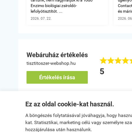
Enzimo biológiai zsíroldó-
Contact 
lefolyótisztítót. ...
és máris
2026. 07. 22.
2026. 06
Webáruház értékelés








tisztitoszer-webshop.hu
áló termékek
5
k zoltánné
Értékelés írása
bánya
Ez az oldal cookie-kat használ.
Kezdőlap
|
Regisztráci
A böngészés folytatásával jóváhagyja, hogy haszn
kat. Statisztikai, marketing célú vagy személyre s
Egy látogató Szeged településről
B
hozzájárulása után használunk.
Vásárolt a webáruházban