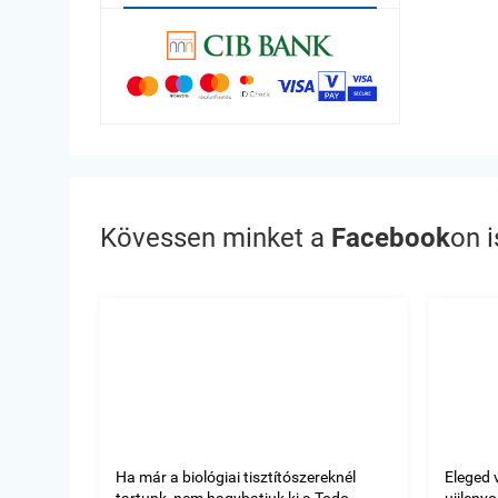
Kövessen minket a
Facebook
on i
Ha már a biológiai tisztítószereknél
Eleged 
tartunk, nem hagyhatjuk ki a Todo
ujjleny