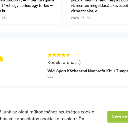
T1-et: egy spricc, egy törlés —
vízmentes megoldását: keveseb
 kr...
vízhasználat, e...
. 25.
2026. 06. 23.






Korrekt áruház :)
Váci Sport Közhasznú Nonprofit Kft. / Tum
Vác
ó
|
Kosár tartalma, megrendelés
|
Rendelési feltételek
|
Bemutatkozás
|
Elé
áljunk az oldal működéséhez szükséges cookie-
Nem köt
zabással kapcsolatos cookie-kat csak az Ön