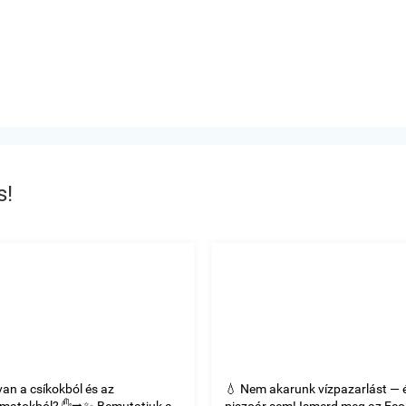
s!
van a csíkokból és az
💧 Nem akarunk vízpazarlást — 
omatokból? ✋➡️✨ Bemutatjuk a
piszoár sem! Ismerd meg az Ec