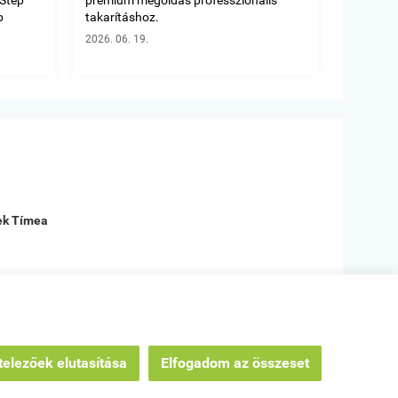
b
takarításhoz.
2026. 06. 19.





Kiváló termé
pek Tímea
Beck zoltánné
Tatabánya
rhetőségek
|
Oldaltérkép
elezőek elutasítása
Elfogadom az összeset