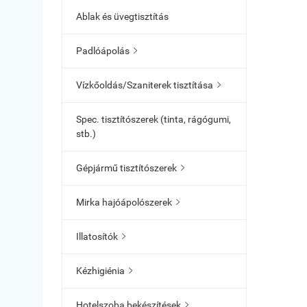
Ablak és üvegtisztítás
Padlóápolás

Vízkőoldás/Szaniterek tisztítása

Spec. tisztítószerek (tinta, rágógumi,
stb.)
Gépjármű tisztítószerek

Mirka hajóápolószerek

Illatosítók

Kézhigiénia

Hotelszoba bekészítések
