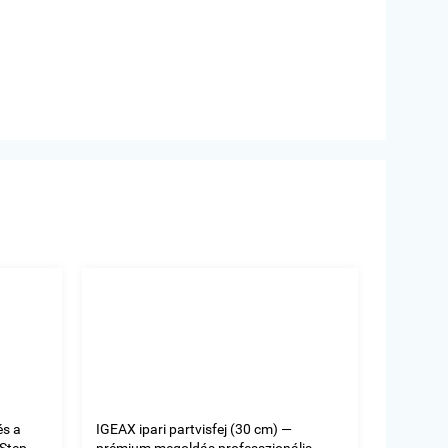
és a
IGEAX ipari partvisfej (30 cm) —
oStep
prémium megoldás professzionális