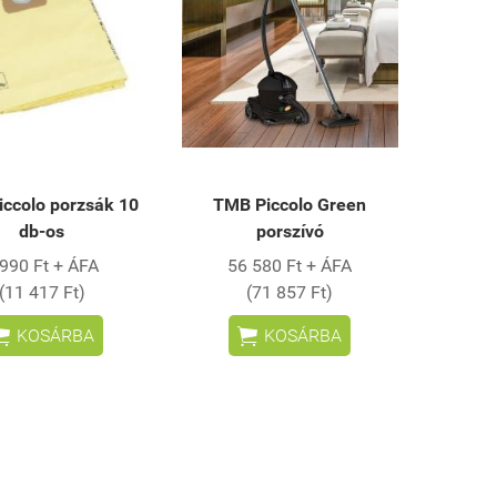
ccolo porzsák 10
TMB Piccolo Green
db-os
porszívó
 990 Ft + ÁFA
56 580 Ft + ÁFA
(11 417 Ft)
(71 857 Ft)


KOSÁRBA
KOSÁRBA