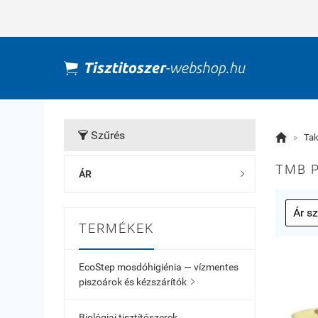
Szűrés


»
Tak
TMB P
ÁR

TERMÉKEK
EcoStep mosdóhigiénia — vízmentes
piszoárok és kézszárítók

Biológiai tisztítószerek