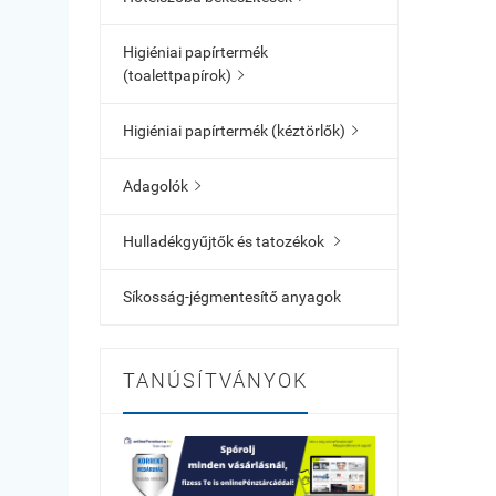
Higiéniai papírtermék
(toalettpapírok)

Higiéniai papírtermék (kéztörlők)

Adagolók

Hulladékgyűjtők és tatozékok

Síkosság-jégmentesítő anyagok
TANÚSÍTVÁNYOK