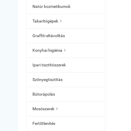
Natúr kozmetikumok
Takarítógépek

Graffiti eltávolítás
Konyhai higiénia

Ipari tisztítószerek
Szőnyegtisztítás
Bútorápolás
Mosószerek

Fertőtlenítés