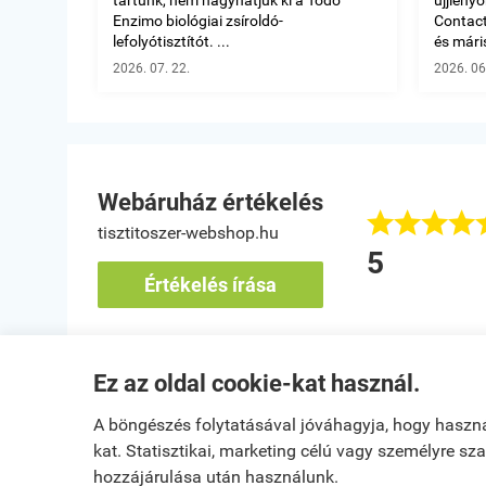
Enzimo biológiai zsíroldó-
Contact 
lefolyótisztítót. ...
és máris
2026. 07. 22.
2026. 06
Webáruház értékelés








tisztitoszer-webshop.hu
áló termékek
5
k zoltánné
Értékelés írása
bánya
Ez az oldal cookie-kat használ.
Kezdőlap
|
Regisztráci
A böngészés folytatásával jóváhagyja, hogy haszn
kat. Statisztikai, marketing célú vagy személyre s
Egy látogató Szentes településről
K
hozzájárulása után használunk.
Vásárolt a webáruházban