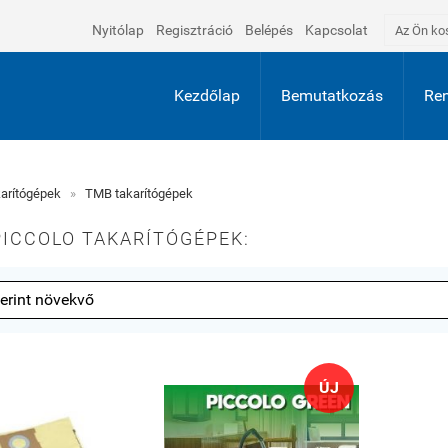
Nyitólap
Regisztráció
Belépés
Kapcsolat
Az Ön ko
Kezdőlap
Bemutatkozás
Ren
arítógépek
»
TMB takarítógépek
ICCOLO TAKARÍTÓGÉPEK:
ÚJ