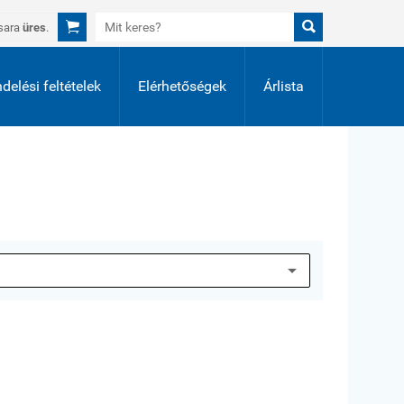


sara
üres
.
delési feltételek
Elérhetőségek
Árlista