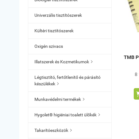
Univerzális tisztítószerek
Kültéri tisztítószerek
Oxigén szivacs
TMB Pi
Illatszerek és Kozmetikumok

8
Légtisztító, fertőtlenítő és párásító
készülékek

Munkavédelmi termékek

Hygolet® higiéniai toalett ülőkék

Takarítóeszközök
