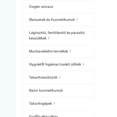
Oxigén szivacs
Illatszerek és Kozmetikumok

Légtisztító, fertőtlenítő és párásító
készülékek

Munkavédelmi termékek

Hygolet® higiéniai toalett ülőkék

Takarítóeszközök

Natúr kozmetikumok
Takarítógépek

Graffiti eltávolítás