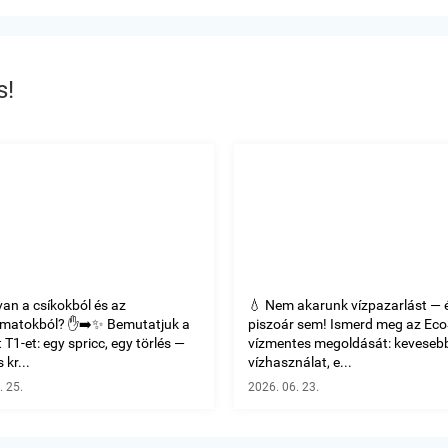
s!
van a csíkokból és az
💧 Nem akarunk vízpazarlást — 
omatokból? ✋➡️✨ Bemutatjuk a
piszoár sem! Ismerd meg az Ec
T1-et: egy spricc, egy törlés —
vízmentes megoldását: keveseb
 kr...
vízhasználat, e...
. 25.
2026. 06. 23.