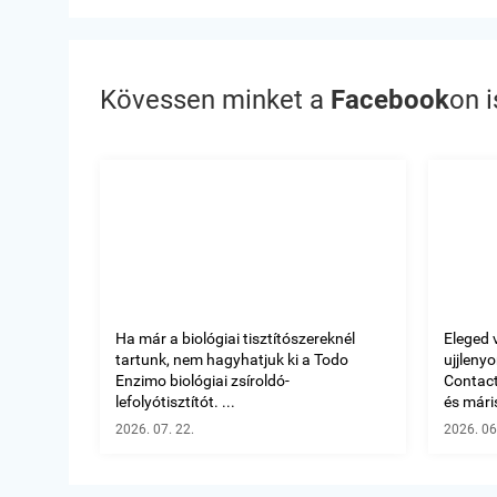
Kövessen minket a
Facebook
on i
Ha már a biológiai tisztítószereknél
Eleged 
tartunk, nem hagyhatjuk ki a Todo
ujjleny
Enzimo biológiai zsíroldó-
Contact 
lefolyótisztítót. ...
és máris
2026. 07. 22.
2026. 06