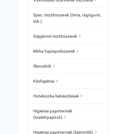
Vízkőoldás/Szaniterek tisztítása

Spec. tisztítószerek (tinta, rágógumi,
stb.)
Gépjármű tisztítószerek

Mirka hajóápolószerek

Illatosítók

Kézhigiénia

Hotelszoba bekészítések

Higiéniai papírtermék
(toalettpapírok)

Higiéniai papírtermék (kéztörlők)
