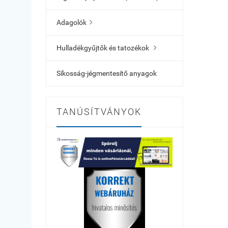
Adagolók

Hulladékgyűjtők és tatozékok

Síkosság-jégmentesítő anyagok
TANÚSÍTVÁNYOK