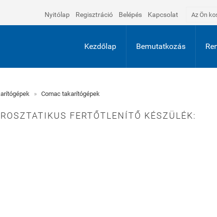
Nyitólap
Regisztráció
Belépés
Kapcsolat
Az Ön ko
Kezdőlap
Bemutatkozás
Ren
arítógépek
»
Comac takarítógépek
ROSZTATIKUS FERTŐTLENÍTŐ KÉSZÜLÉK: