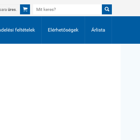


sara
üres
.
delési feltételek
Elérhetőségek
Árlista