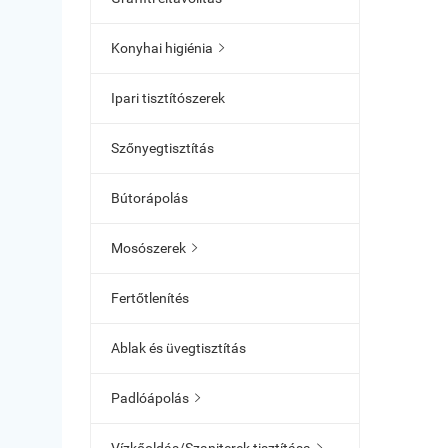
Konyhai higiénia

Ipari tisztítószerek
Szőnyegtisztítás
Bútorápolás
Mosószerek

Fertőtlenítés
Ablak és üvegtisztítás
Padlóápolás
