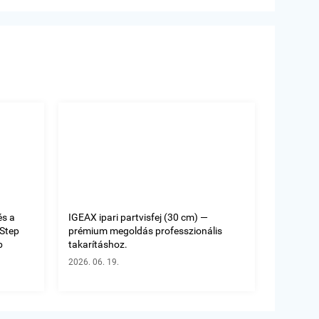
és a
IGEAX ipari partvisfej (30 cm) —
oStep
prémium megoldás professzionális
b
takarításhoz.
2026. 06. 19.