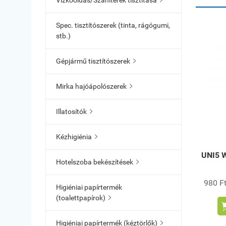
Vízkőoldás/Szaniterek tisztítása

Spec. tisztítószerek (tinta, rágógumi,
stb.)
Gépjármű tisztítószerek

Mirka hajóápolószerek

Illatosítók

Kézhigiénia

UNI5 W
Hotelszoba bekészítések

980 Ft
Higiéniai papírtermék
(toalettpapírok)

Higiéniai papírtermék (kéztörlők)
