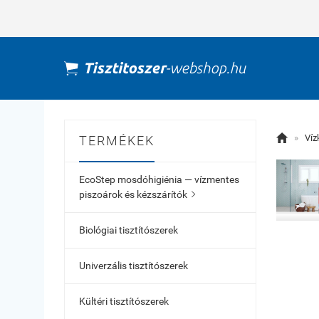

»
Víz
TERMÉKEK
EcoStep mosdóhigiénia — vízmentes
piszoárok és kézszárítók

Biológiai tisztítószerek
Univerzális tisztítószerek
Kültéri tisztítószerek