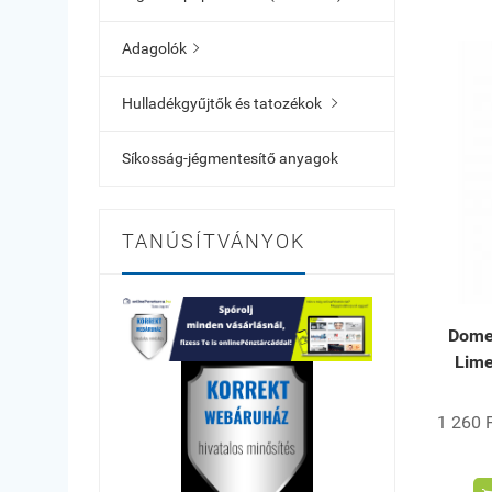
Adagolók

Hulladékgyűjtők és tatozékok

Síkosság-jégmentesítő anyagok
TANÚSÍTVÁNYOK
Domes
Lime
1 260 F