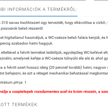
BI INFORMÁCIÓK A TERMÉKRŐL:
310 savas tisztítószert úgy tervezték, hogy eltávolítsa a vízkő-
 piszoárok belső részeiről.
et hígítatlanul használjuk, a WC-csésze belső falára kenjük, és h
 percig szabadon hatni hagyjuk.
 elteltével a felvitt terméket leöblítjük, egyidejűleg WC-kefével 
sználni, amelynek keféje a WC-csésze túlnyúló éle alá ér, ahol
a a felvitt szert hosszú ideig (20 percnél tovább) hatni, nagyo
ot befejezni, és ezt a réteget mechanikai behatással megbontani
trátum pH-ja: 1
álja a csaptelepek rozsdamentes acél és króm részein, a szer 
LOTT TERMÉKEK: