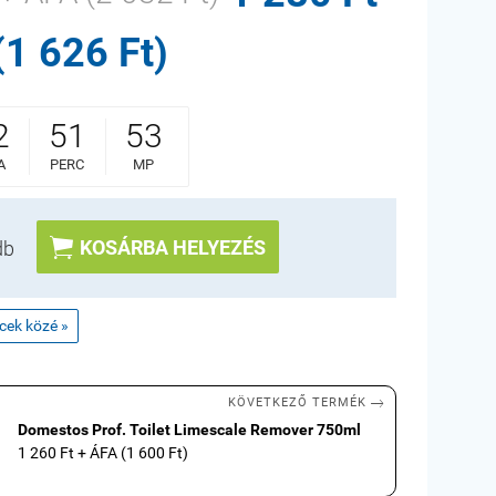
(1 626 Ft)
2
51
53
A
PERC
MP

KOSÁRBA HELYEZÉS
db
ncek közé »

KÖVETKEZŐ TERMÉK
Domestos Prof. Toilet Limescale Remover 750ml
1 260 Ft + ÁFA (1 600 Ft)