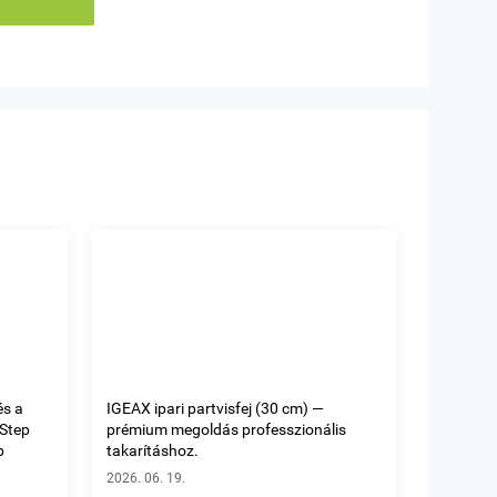
és a
IGEAX ipari partvisfej (30 cm) —
oStep
prémium megoldás professzionális
b
takarításhoz.
2026. 06. 19.