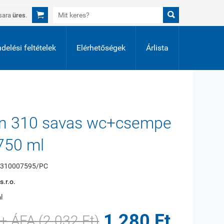


sara
üres
.
delési feltételek
Elérhetőségek
Árlista
n 310 savas wc+csempe
 750 ml
310007595/PC
.r.o.
l
1 280 Ft
 + ÁFA (2 032 Ft)