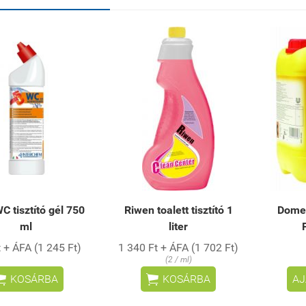
C tisztító gél 750
Riwen toalett tisztító 1
Domes
ml
liter
 + ÁFA (1 245 Ft)
1 340 Ft + ÁFA (1 702 Ft)
(2 / ml)


KOSÁRBA
KOSÁRBA
AJ