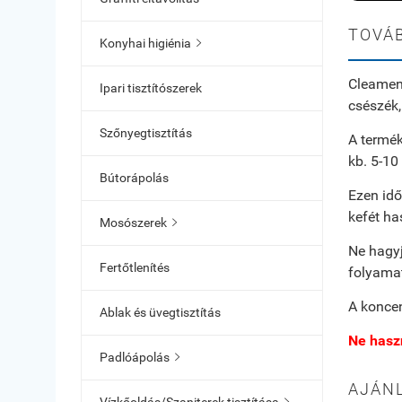
TOVÁB
Konyhai higiénia

Cleamen 
Ipari tisztítószerek
csészék,
Szőnyegtisztítás
A termék
kb. 5-10
Bútorápolás
Ezen idő
kefét ha
Mosószerek

Ne hagyj
Fertőtlenítés
folyamat
A koncen
Ablak és üvegtisztítás
Ne haszn
Padlóápolás

AJÁN