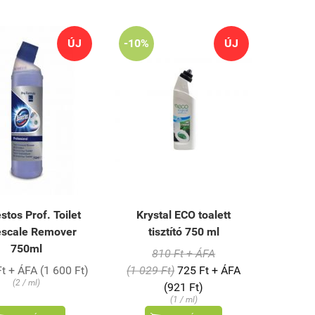
ÚJ
-10%
ÚJ
tos Prof. Toilet
Krystal ECO toalett
scale Remover
tisztító 750 ml
750ml
810 Ft + ÁFA
t + ÁFA (1 600 Ft)
(1 029 Ft)
725 Ft + ÁFA
(2 / ml)
(921 Ft)
(1 / ml)