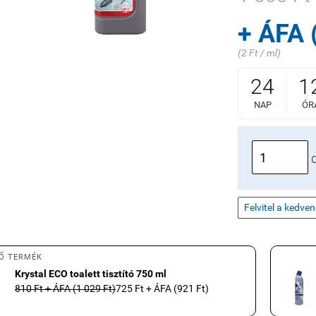
+ ÁFA 
(2 Ft / ml)
24
1
NAP
ÓR
Felvitel a kedve
Ő TERMÉK
Krystal ECO toalett tisztító 750 ml
810 Ft + ÁFA (1 029 Ft)
725 Ft + ÁFA (921 Ft)