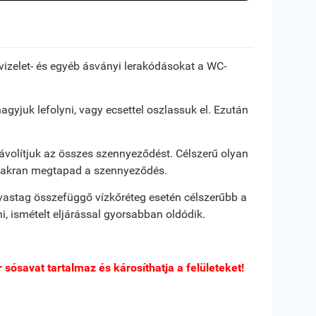
, vizelet- és egyéb ásványi lerakódásokat a WC-
agyjuk lefolyni, vagy ecsettel oszlassuk el. Ezután
eltávolítjuk az összes szennyeződést. Célszerű olyan
 gyakran megtapad a szennyeződés.
n vastag összefüggő vízkőréteg esetén célszerűbb a
, ismételt eljárással gyorsabban oldódik.
sósavat tartalmaz és károsíthatja a felületeket!