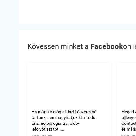
Kövessen minket a
Facebook
on i
Ha már a biológiai tisztítószereknél
Eleged 
tartunk, nem hagyhatjuk ki a Todo
ujjleny
Enzimo biológiai zsíroldó-
Contact 
lefolyótisztítót. ...
és máris