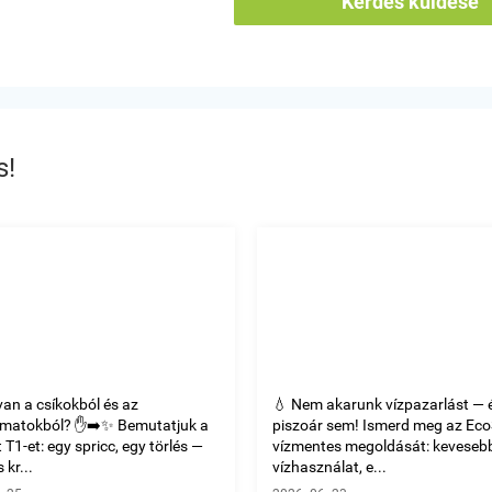
Kérdés küldése
s!
van a csíkokból és az
💧 Nem akarunk vízpazarlást — 
omatokból? ✋➡️✨ Bemutatjuk a
piszoár sem! Ismerd meg az Ec
T1-et: egy spricc, egy törlés —
vízmentes megoldását: keveseb
 kr...
vízhasználat, e...