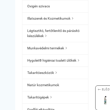
Oxigén szivacs
Illatszerek és Kozmetikumok

Légtisztító, fertőtlenítő és párásító
készülékek

Munkavédelmi termékek

Hygolet® higiéniai toalett ülőkék

Takarítóeszközök

Natúr kozmetikumok

ELŐZ
Takarítógépek

Graffiti eltávolítás