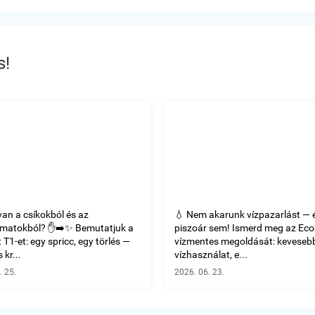
s!
van a csíkokból és az
💧 Nem akarunk vízpazarlást — 
omatokból? ✋➡️✨ Bemutatjuk a
piszoár sem! Ismerd meg az Ec
T1-et: egy spricc, egy törlés —
vízmentes megoldását: keveseb
 kr...
vízhasználat, e...
. 25.
2026. 06. 23.