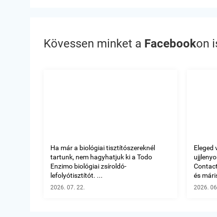
Kövessen minket a
Facebook
on i
Ha már a biológiai tisztítószereknél
Eleged 
tartunk, nem hagyhatjuk ki a Todo
ujjleny
Enzimo biológiai zsíroldó-
Contact 
lefolyótisztítót. ...
és máris
2026. 07. 22.
2026. 06