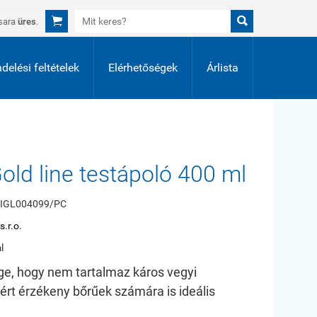


sara
üres
.
delési feltételek
Elérhetőségek
Árlista
Gold line testápoló 400 ml
IGL004099/PC
.r.o.
l
e, hogy nem tartalmaz káros vegyi
ért érzékeny bőrűek számára is ideális