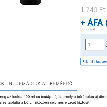
1 740 Ft
+ ÁFA 
(5 Ft / ml)
Felvitel a kedve
BI INFORMÁCIÓK A TERMÉKRŐL:
meg az Isolda 400 ml-es testápolóját, amely a bőrápolás új dim
ja és táplálja a bőrt, miközben selymes érzetet biztosít.