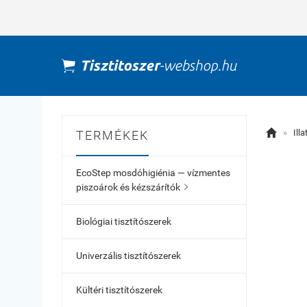

»
Ill
TERMÉKEK
EcoStep mosdóhigiénia — vízmentes
piszoárok és kézszárítók

Biológiai tisztítószerek
Univerzális tisztítószerek
Kültéri tisztítószerek