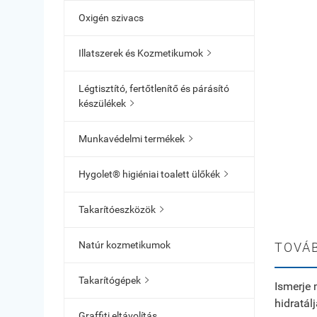
Oxigén szivacs
Illatszerek és Kozmetikumok

Légtisztító, fertőtlenítő és párásító
készülékek

Munkavédelmi termékek

Hygolet® higiéniai toalett ülőkék

Takarítóeszközök

Natúr kozmetikumok
TOVÁB
Takarítógépek

Ismerje 
hidratál
Graffiti eltávolítás