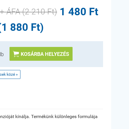
1 480 Ft
 + ÁFA (2 210 Ft)
(1 880 Ft)

KOSÁRBA HELYEZÉS
db
ncek közé »
enzióját kínálja. Termékünk különleges formulája