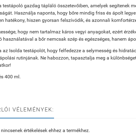
a testápoló gazdag tápláló összetevőiben, amelyek segítenek m
tságát. Használja naponta, hogy bőre mindig friss és ápolt legye
n hatékony, hiszen gyorsan felszívódik, és azonnali komfortérze
essége, hogy nem tartalmaz káros vegyi anyagokat, ezért érzéke
ó használatával a bőr nemcsak szép és egészséges, hanem ápolt
 az Isolda testápolót, hogy felfedezze a selymesség és hidratáci
polási rutinjának. Ne habozzon, tapasztalja meg a különbséget,
tkor!
és 400 ml.
LÓI VÉLEMÉNYEK:
 nincsenek értékelések ehhez a termékhez.