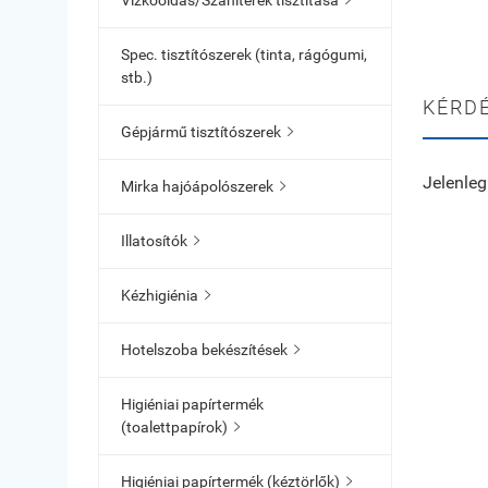
Vízkőoldás/Szaniterek tisztítása

Spec. tisztítószerek (tinta, rágógumi,
stb.)
KÉRDÉ
Gépjármű tisztítószerek

Jelenleg
Mirka hajóápolószerek

Illatosítók

Kézhigiénia

Hotelszoba bekészítések

Higiéniai papírtermék
(toalettpapírok)

Higiéniai papírtermék (kéztörlők)
