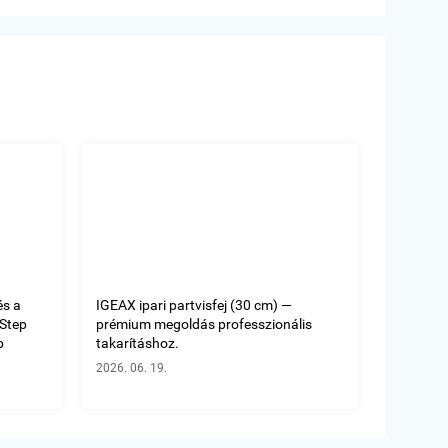
és a
IGEAX ipari partvisfej (30 cm) —
oStep
prémium megoldás professzionális
b
takarításhoz.
2026. 06. 19.