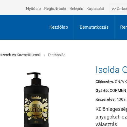
Nyitólap
Regisztráció
Belépés
Kapcsolat
Az Ön ko
Kezdőlap
Bemutatkozás
Ren
atszerek és Kozmetikumok
»
Testápolás
Isolda 
Cikkszám:
CN/VK
Gyártó:
CORMEN s
Kiszerelés:
400 m
Különlegesség
anyagokat, ez
választás