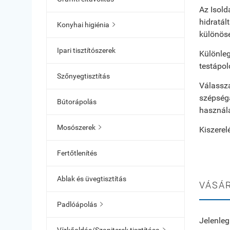
Az Isold
hidratál
Konyhai higiénia

különöse
Ipari tisztítószerek
Különleg
testápol
Szőnyegtisztítás
Válassza
szépségá
Bútorápolás
használa
Mosószerek

Kiszerel
Fertőtlenítés
Ablak és üvegtisztítás
VÁSÁR
Padlóápolás

Jelenleg