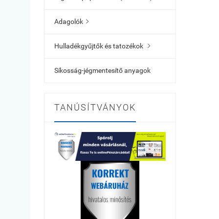
Adagolók

Hulladékgyűjtők és tatozékok

Síkosság-jégmentesítő anyagok
TANÚSÍTVÁNYOK